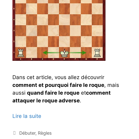
é
c
h
e
c
s
p
o
u
r
Dans cet article, vous allez découvrir
l
comment et pourquoi faire le roque
, mais
e
aussi
quand faire le roque
et
comment
s
attaquer le roque adverse
.
d
é
Lire la suite
L
b
e
u
r
C
Débuter
,
Règles
t
a