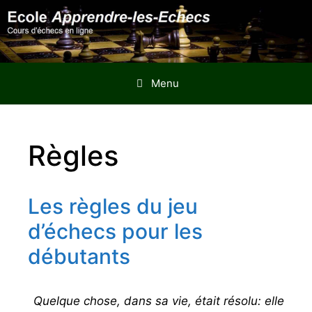
Aller
au
contenu
Menu
Règles
Les règles du jeu
d’échecs pour les
débutants
Quelque chose, dans sa vie, était résolu: elle