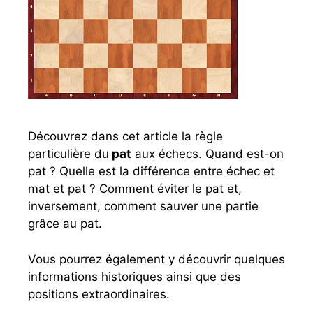
x
é
c
h
e
c
s
?
Découvrez dans cet article la règle
particulière du
pat
aux échecs. Quand est-on
pat ? Quelle est la différence entre échec et
mat et pat ? Comment éviter le pat et,
inversement, comment sauver une partie
grâce au pat.
Vous pourrez également y découvrir quelques
informations historiques ainsi que des
positions extraordinaires.