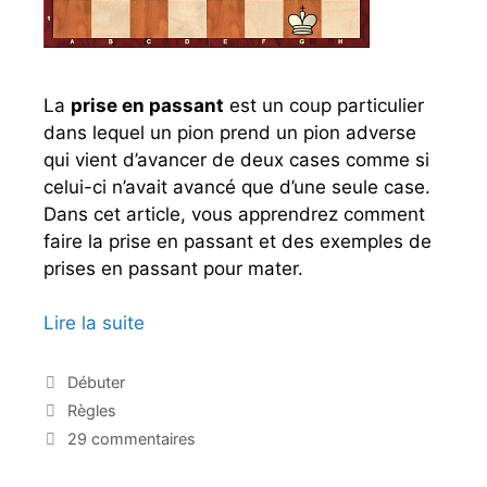
è
p
c
a
e
r
s
t
La
prise en passant
est un coup particulier
a
i
dans lequel un pion prend un pion adverse
u
e
qui vient d’avancer de deux cases comme si
x
d
celui-ci n’avait avancé que d’une seule case.
e
’
Dans cet article, vous apprendrez comment
n
é
faire la prise en passant et des exemples de
f
c
prises en passant pour mater.
a
h
n
e
Lire la suite
L
t
c
a
s
s
p
C
Débuter
a
r
É
Règles
t
i
t
29 commentaires
é
i
s
g
q
e