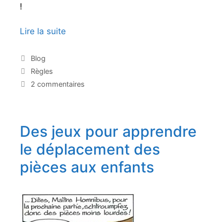
!
Lire la suite
L
e
c
C
Blog
a
o
É
Règles
t
u
t
2 commentaires
é
i
p
g
q
i
o
u
l
r
e
Des jeux pour apprendre
l
i
t
e
é
t
le déplacement des
s
e
g
pièces aux enfants
s
a
l
a
u
x