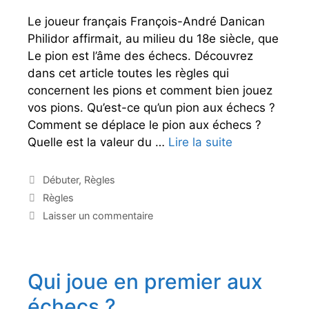
e
c
Le joueur français François-André Danican
o
Philidor affirmait, au milieu du 18e siècle, que
m
Le pion est l’âme des échecs. Découvrez
p
dans cet article toutes les règles qui
l
concernent les pions et comment bien jouez
e
vos pions. Qu’est-ce qu’un pion aux échecs ?
t
Comment se déplace le pion aux échecs ?
2
Quelle est la valeur du …
Lire la suite
L
0
e
2
p
C
Débuter
,
Règles
4
a
i
É
Règles
t
o
t
Laisser un commentaire
é
i
n
g
q
a
o
u
u
r
e
Qui joue en premier aux
x
i
t
e
é
t
échecs ?
s