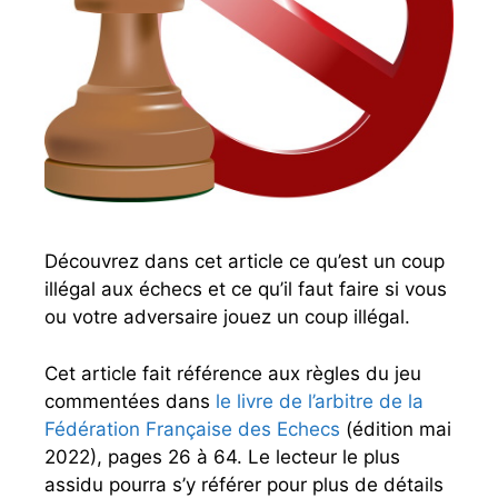
g
u
i
d
e
c
o
m
p
l
Découvrez dans cet article ce qu’est un coup
e
illégal aux échecs et ce qu’il faut faire si vous
t
ou votre adversaire jouez un coup illégal.
Cet article fait référence aux règles du jeu
commentées dans
le livre de l’arbitre de la
Fédération Française des Echecs
(édition mai
2022), pages 26 à 64. Le lecteur le plus
assidu pourra s’y référer pour plus de détails