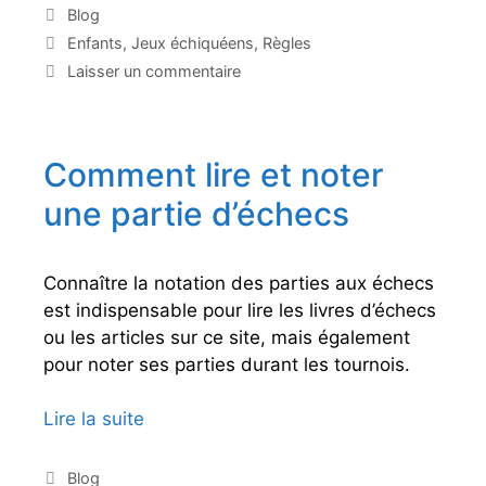
s
C
Blog
a
j
É
Enfants
,
Jeux échiquéens
,
Règles
t
e
t
Laisser un commentaire
é
i
u
g
q
x
o
u
p
r
e
Comment lire et noter
o
i
t
e
u
t
une partie d’échecs
s
e
r
s
a
p
Connaître la notation des parties aux échecs
p
est indispensable pour lire les livres d’échecs
r
ou les articles sur ce site, mais également
e
pour noter ses parties durant les tournois.
n
d
Lire la suite
C
r
o
e
m
C
Blog