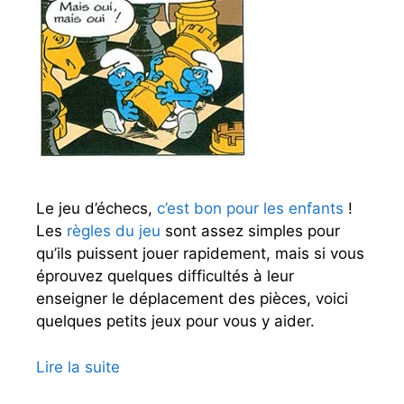
é
c
h
e
c
s
Le jeu d’échecs,
c’est bon pour les enfants
!
Les
règles du jeu
sont assez simples pour
qu’ils puissent jouer rapidement, mais si vous
éprouvez quelques difficultés à leur
enseigner le déplacement des pièces, voici
quelques petits jeux pour vous y aider.
Lire la suite
D
e