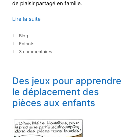
de plaisir partagé en famille.
Lire la suite
L
e
s
C
Blog
a
é
É
Enfants
t
c
t
3 commentaires
é
i
h
g
q
e
o
u
c
r
e
Des jeux pour apprendre
s
i
t
e
,
t
le déplacement des
s
e
u
pièces aux enfants
s
n
j
e
u
d