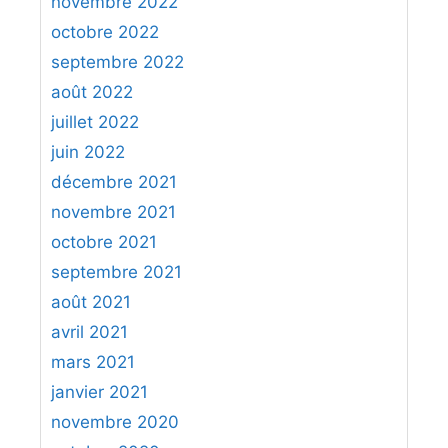
novembre 2022
i
octobre 2022
è
septembre 2022
c
e
août 2022
s
juillet 2022
a
juin 2022
u
décembre 2021
x
novembre 2021
e
n
octobre 2021
f
septembre 2021
a
août 2021
n
avril 2021
t
mars 2021
s
janvier 2021
novembre 2020