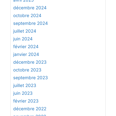
e
:
décembre 2024
l
octobre 2024
e
d
septembre 2024
é
juillet 2024
p
juin 2024
l
février 2024
a
janvier 2024
c
e
décembre 2023
m
octobre 2023
e
septembre 2023
n
juillet 2023
t
juin 2023
d
e
février 2023
s
décembre 2022
p