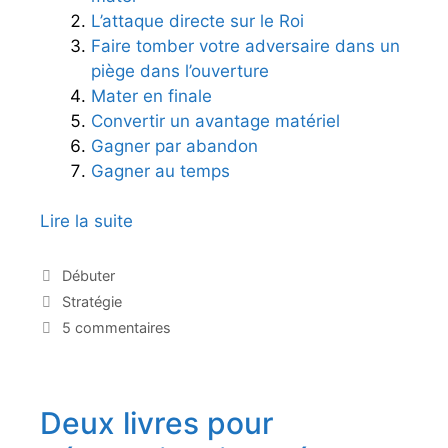
L’attaque directe sur le Roi
Faire tomber votre adversaire dans un
piège dans l’ouverture
Mater en finale
Convertir un avantage matériel
Gagner par abandon
Gagner au temps
Lire la suite
7
f
a
C
Débuter
a
ç
É
Stratégie
t
o
t
5 commentaires
é
i
n
g
q
s
o
u
d
r
e
Deux livres pour
e
i
t
e
g
t