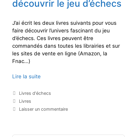
découvrir le jeu d’échecs
s
e
a
s
g
n
J’ai écrit les deux livres suivants pour vous
e
faire découvrir l’univers fascinant du jeu
r
d’échecs. Ces livres peuvent être
a
commandés dans toutes les librairies et sur
u
les sites de vente en ligne (Amazon, la
x
Fnac…)
é
c
Lire la suite
D
h
e
e
u
C
Livres d'échecs
c
a
x
É
Livres
t
s
l
t
Laisser un commentaire
é
i
i
g
q
v
o
u
r
r
e