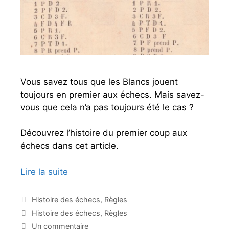
Vous savez tous que les Blancs jouent
toujours en premier aux échecs. Mais savez-
vous que cela n’a pas toujours été le cas ?
Découvrez l’histoire du premier coup aux
échecs dans cet article.
Lire la suite
Q
u
i
C
Histoire des échecs
,
Règles
a
j
É
Histoire des échecs
,
Règles
t
o
t
Un commentaire