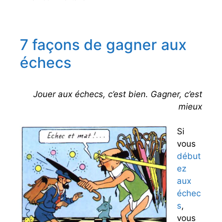
é
i
u
g
q
e
o
u
e
r
e
7 façons de gagner aux
n
i
t
e
p
t
échecs
s
e
r
s
e
m
Jouer aux échecs, c’est bien. Gagner, c’est
i
mieux
e
r
Si
a
vous
u
début
x
ez
é
aux
c
échec
h
s
,
e
vous