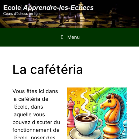
Aller
au
contenu
Menu
La cafétéria
Vous êtes ici dans
la cafétéria de
l’école, dans
laquelle vous
pouvez discuter du
fonctionnement de
l’école, poser des