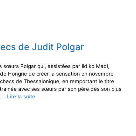
m
m
e
n
t
b
ecs de Judit Polgar
a
t
t
is sœurs Polgar qui, assistées par Ildiko Madl,
r
e de Hongrie de créer la sensation en novembre
e
checs de Thessalonique, en remportant le titre
p
ntrainée avec ses sœurs par son père dès son plus
a
u …
Lire la suite
L
p
e
a
s
a
l
u
e
x
ç