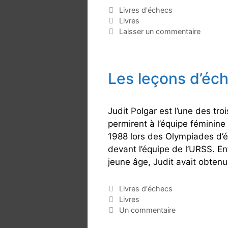
c
C
Livres d'échecs
h
a
É
Livres
e
t
t
Laisser un commentaire
é
i
c
g
q
s
o
u
Les leçons d’éch
r
e
i
t
e
t
s
e
Judit Polgar est l’une des tro
s
permirent à l’équipe féminin
1988 lors des Olympiades d’é
devant l’équipe de l’URSS. E
jeune âge, Judit avait obten
C
Livres d'échecs
a
É
Livres
t
t
Un commentaire
é
i