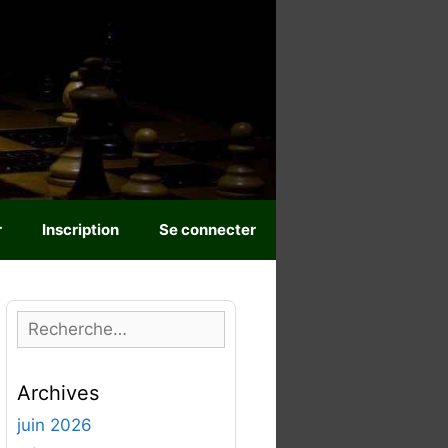
r
Inscription
Se connecter
R
e
c
Archives
h
e
juin 2026