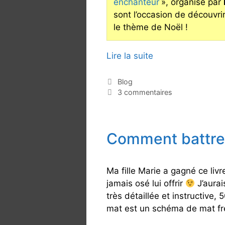
enchanteur
», organisé par
sont l’occasion de découvri
le thème de Noël !
Lire la suite
N
o
ë
C
Blog
a
3 commentaires
l
t
e
é
t
g
l
Comment battre
o
e
r
j
i
e
e
Ma fille Marie a gagné ce livre
s
u
jamais osé lui offrir
J’aurai
d
très détaillée et instructive
’
mat est un schéma de mat fré
é