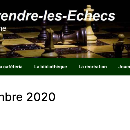
a cafétéria
La bibliothèque
La récréation
Joue
mbre 2020