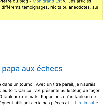
Pierre
du blog «
Mon grand Est
». Ces articles
r différents témoignages, récits ou anecdotes, sur
 papa aux échecs
 dans un tournoi. Avec un titre pareil, je n’aurais
s eu tort. Car ce livre présente au lecteur, de façon
, 50 tableaux de mats. Rappelons qu’un tableau de
quent utilisant certaines pièces et …
Lire la suite
C
o