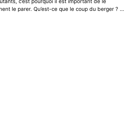
utants, c’est pourquoi il est important de le
E
ment le parer. Qu’est-ce que le coup du berger ? …
c
h
e
c
s
e
n
2
0
2
2