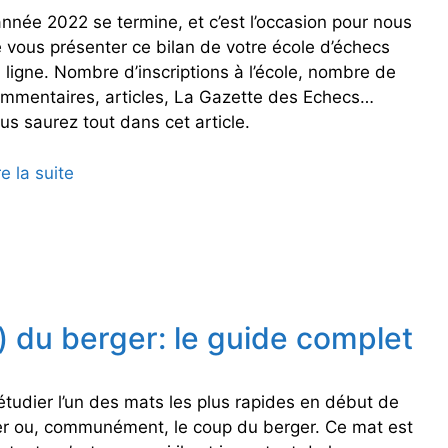
année 2022 se termine, et c’est l’occasion pour nous
 vous présenter ce bilan de votre école d’échecs
 ligne. Nombre d’inscriptions à l’école, nombre de
mmentaires, articles, La Gazette des Echecs…
us saurez tout dans cet article.
re la suite
A
p
p
r
e
n
d
 du berger: le guide complet
r
e
l
 étudier l’un des mats les plus rapides en début de
e
er ou, communément, le coup du berger. Ce mat est
s