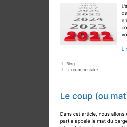
L’
de
en
co
vo
Li
C
Blog
a
Un commentaire
t
é
g
Le coup (ou mat)
o
r
i
e
Dans cet article, nous allons
s
partie appelé le mat du berg