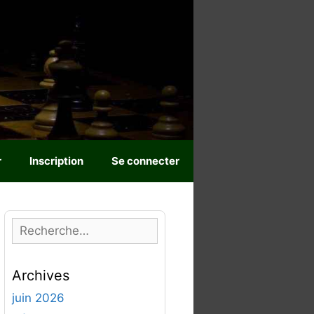
r
Inscription
Se connecter
R
e
c
Archives
h
e
juin 2026