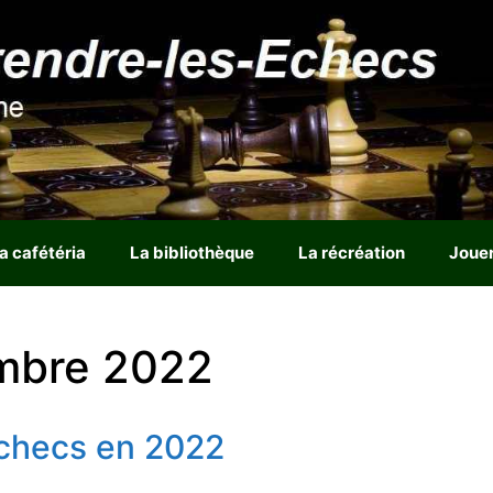
a cafétéria
La bibliothèque
La récréation
Joue
embre 2022
checs en 2022