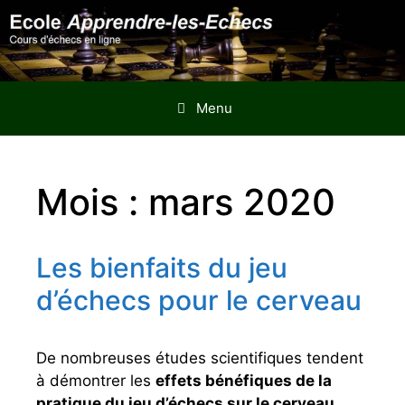
Aller
au
contenu
Menu
Mois : mars 2020
Les bienfaits du jeu
d’échecs pour le cerveau
De nombreuses études scientifiques tendent
à démontrer les
effets bénéfiques de la
pratique du jeu d’échecs sur le cerveau
,