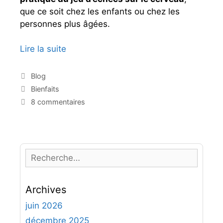
que ce soit chez les enfants ou chez les
personnes plus âgées.
Lire la suite
L
e
s
C
Blog
a
b
É
Bienfaits
t
i
t
8 commentaires
é
i
e
g
q
n
o
u
f
r
e
a
i
t
R
e
i
t
e
s
e
t
c
s
s
Archives
h
d
e
juin 2026
u
r
décembre 2025