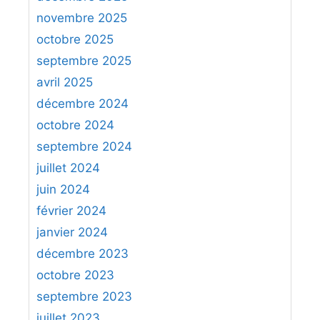
j
c
novembre 2025
e
h
u
octobre 2025
e
d
septembre 2025
r
’
avril 2025
é
:
décembre 2024
c
octobre 2024
h
e
septembre 2024
c
juillet 2024
s
juin 2024
p
février 2024
o
janvier 2024
u
r
décembre 2023
l
octobre 2023
e
septembre 2023
c
juillet 2023