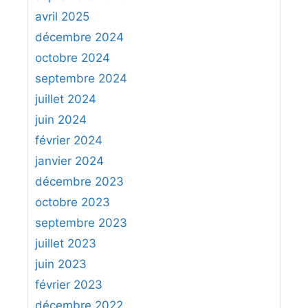
r
n
avril 2025
m
d
:
décembre 2024
a
r
t
octobre 2024
e
e
à
septembre 2024
r
j
juillet 2024
v
o
juin 2024
o
u
février 2024
t
e
r
janvier 2024
r
e
a
décembre 2023
a
u
octobre 2023
d
x
septembre 2023
v
é
juillet 2023
e
c
r
juin 2023
h
s
e
février 2023
a
c
décembre 2022