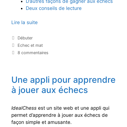
D’autres façons de gagner aux échecs
Deux conseils de lecture
Lire la suite
É
c
h
C
Débuter
a
e
É
Echec et mat
t
c
t
8 commentaires
é
i
e
g
q
t
o
u
m
r
e
Une appli pour apprendre
a
i
t
e
t
t
à jouer aux échecs
s
e
:
s
t
o
IdealChess
est un site web et une appli qui
u
permet d’apprendre à jouer aux échecs de
t
façon simple et amusante.