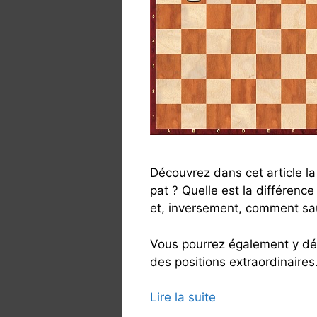
e
r
a
u
x
é
c
h
e
c
Découvrez dans cet article la 
s
pat ? Quelle est la différenc
?
et, inversement, comment sau
Vous pourrez également y déc
des positions extraordinaires
Lire la suite
L
e