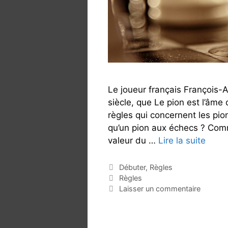
i
d
e
c
o
m
p
Le joueur français François-A
l
siècle, que Le pion est l’âme
e
règles qui concernent les pi
t
qu’un pion aux échecs ? Comm
2
valeur du …
Lire la suite
L
0
e
2
p
C
Débuter
,
Règles
4
a
É
Règles
i
t
t
Laisser un commentaire
o
é
i
n
g
q
a
o
u