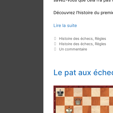
Découvrez l’histoire du premi
Lire la suite
Q
u
i
C
Histoire des échecs
,
Règles
a
É
Histoire des échecs
,
Règles
j
t
t
Un commentaire
o
é
i
u
g
q
e
o
u
e
Le pat aux éche
r
e
n
i
t
e
t
p
s
e
r
s
e
m
i