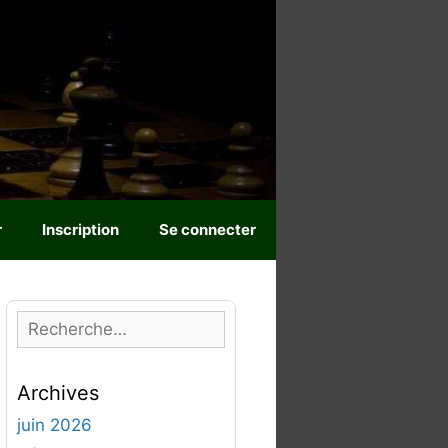
r
Inscription
Se connecter
R
e
c
Archives
h
e
juin 2026