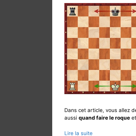
Dans cet article, vous allez 
aussi
quand faire le roque
e
Lire la suite
L