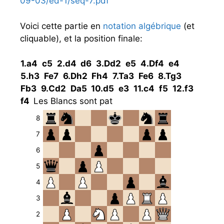
09-03/ed-1/seq-7.pdf
Voici cette partie en
notation algébrique
(et
cliquable), et la position finale:
1.
a4
c5
2.
d4
d6
3.
Dd2
e5
4.
Df4
e4
5.
h3
Fe7
6.
Dh2
Fh4
7.
Ta3
Fe6
8.
Tg3
Fb3
9.
Cd2
Da5
10.
d5
e3
11.
c4
f5
12.
f3
f4
Les Blancs sont pat
8
7
6
5
4
3
2