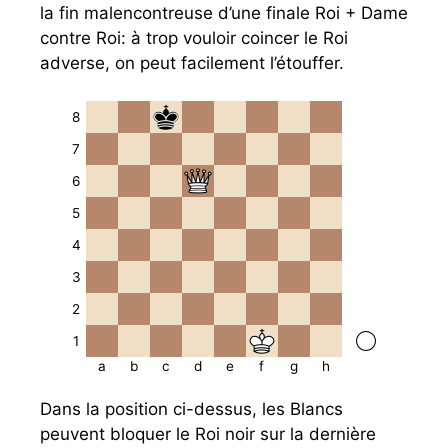
la fin malencontreuse d’une finale Roi + Dame
contre Roi: à trop vouloir coincer le Roi
adverse, on peut facilement l’étouffer.
8
7
6
5
4
3
2
1
a
b
c
d
e
f
g
h
Dans la position ci-dessus, les Blancs
peuvent bloquer le Roi noir sur la dernière