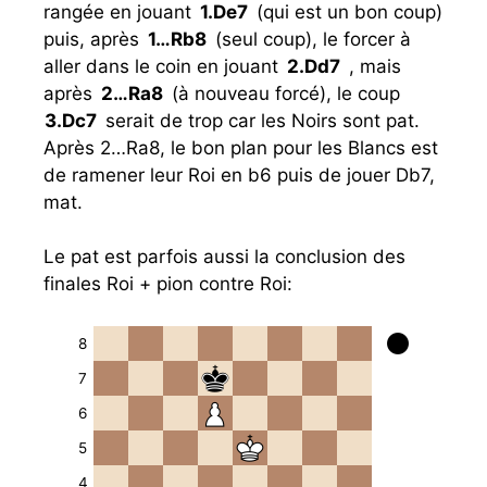
rangée en jouant
1.
De7
(qui est un bon coup)
puis, après
1…
Rb8
(seul coup), le forcer à
aller dans le coin en jouant
2.
Dd7
, mais
après
2…
Ra8
(à nouveau forcé), le coup
3.
Dc7
serait de trop car les Noirs sont pat.
Après 2…Ra8, le bon plan pour les Blancs est
de ramener leur Roi en b6 puis de jouer Db7,
mat.
Le pat est parfois aussi la conclusion des
finales Roi + pion contre Roi:
8
7
6
5
4