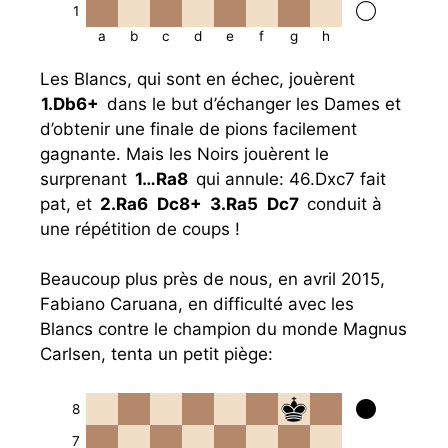
1
a
b
c
d
e
f
g
h
Les Blancs, qui sont en échec, jouèrent
1.
Db6+
dans le but d’échanger les Dames et
d’obtenir une finale de pions facilement
gagnante. Mais les Noirs jouèrent le
surprenant
1…
Ra8
qui annule: 46.Dxc7 fait
pat, et
2.
Ra6
Dc8+
3.
Ra5
Dc7
conduit à
une répétition de coups !
Beaucoup plus près de nous, en avril 2015,
Fabiano Caruana, en difficulté avec les
Blancs contre le champion du monde Magnus
Carlsen, tenta un petit piège:
8
7