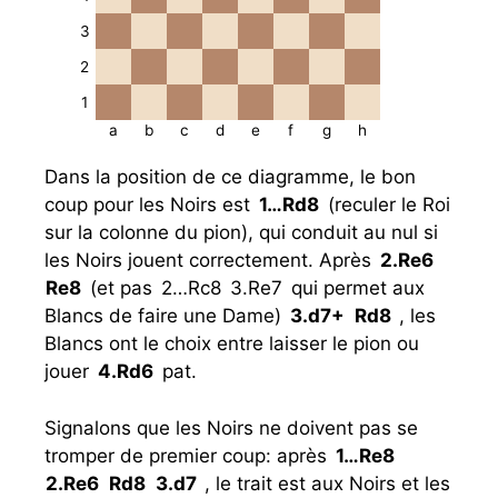
3
2
1
a
b
c
d
e
f
g
h
Dans la position de ce diagramme, le bon
coup pour les Noirs est
1…
Rd8
(reculer le Roi
sur la colonne du pion), qui conduit au nul si
les Noirs jouent correctement. Après
2.
Re6
Re8
et pas
2…
Rc8
3.
Re7
qui permet aux
Blancs de faire une Dame
3.
d7+
Rd8
, les
Blancs ont le choix entre laisser le pion ou
jouer
4.
Rd6
pat.
Signalons que les Noirs ne doivent pas se
tromper de premier coup: après
1…
Re8
2.
Re6
Rd8
3.
d7
, le trait est aux Noirs et les