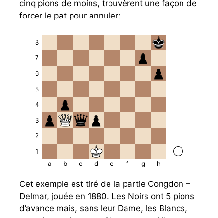
cinq pions de moins, trouvèrent une façon de
forcer le pat pour annuler:
8
7
6
5
4
3
2
1
a
b
c
d
e
f
g
h
Cet exemple est tiré de la partie Congdon –
Delmar, jouée en 1880. Les Noirs ont 5 pions
d’avance mais, sans leur Dame, les Blancs,