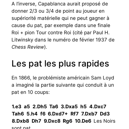
A l’inverse, Capablanca aurait proposé de
donner 2/3 ou 3/4 de point au joueur en
supériorité matérielle qui ne peut gagner à
cause du pat, par exemple dans une finale
Roi + pion Tour contre Roi (cité par Paul H.
Litwinsky dans le numéro de février 1937 de
Chess Review
).
Les pat les plus rapides
En 1866, le problémiste américain Sam Loyd
a imaginé la partie suivante qui conduit à un
pat en 10 coups:
1.
e3
a5
2.
Dh5
Ta6
3.
Dxa5
h5
4.
Dxc7
Tah6
5.
h4
f6
6.
Dxd7+
Rf7
7.
Dxb7
Dd3
8.
Dxb8
Dh7
9.
Dxc8
Rg6
10.
De6
Les Noirs
sont pat