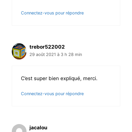
i
c
Connectez-vous pour répondre
l
e
s
trebor522002
29 août 2021 à 3 h 28 min
C’est super bien expliqué, merci.
Connectez-vous pour répondre
jacalou