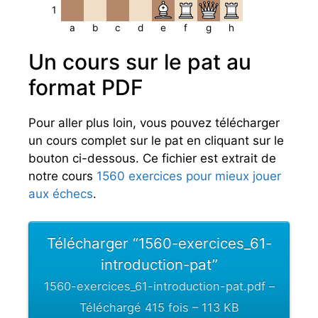
1
a
b
c
d
e
f
g
h
Un cours sur le pat au
format PDF
Pour aller plus loin, vous pouvez télécharger
un cours complet sur le pat en cliquant sur le
bouton ci-dessous. Ce fichier est extrait de
notre cours
1560 exercices pour mieux jouer
aux échecs
.
Télécharger “1560-exercices_61-
introduction-pat”
1560-exercices_61-introduction-pat.pdf –
Téléchargé 415 fois – 113 KB