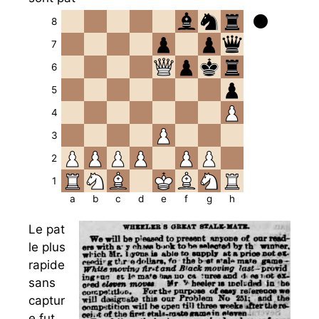
8
7
6
5
4
3
2
1
a
b
c
d
e
f
g
h
Le pat
le plus
rapide
sans
captur
e fut