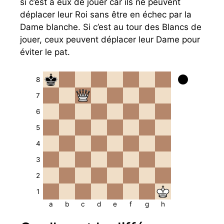
si c’est à eux de jouer car ils ne peuvent
déplacer leur Roi sans être en échec par la
Dame blanche. Si c’est au tour des Blancs de
jouer, ceux peuvent déplacer leur Dame pour
éviter le pat.
8
7
6
5
4
3
2
1
a
b
c
d
e
f
g
h