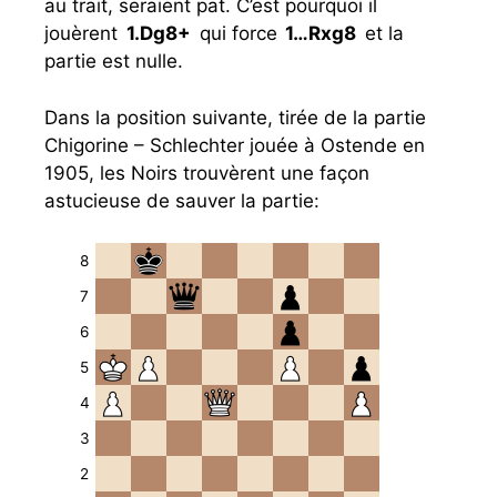
au trait, seraient pat. C’est pourquoi il
jouèrent
1.
Dg8+
qui force
1…
Rxg8
et la
partie est nulle.
Dans la position suivante, tirée de la partie
Chigorine – Schlechter jouée à Ostende en
1905, les Noirs trouvèrent une façon
astucieuse de sauver la partie:
8
7
6
5
4
3
2