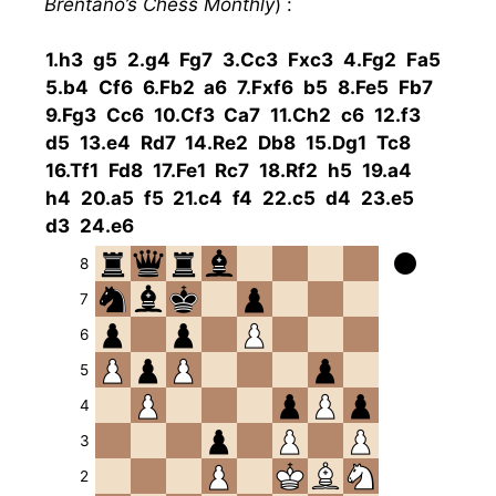
Brentano’s Chess Monthly
) :
1.
h3
g5
2.
g4
Fg7
3.
Cc3
Fxc3
4.
Fg2
Fa5
5.
b4
Cf6
6.
Fb2
a6
7.
Fxf6
b5
8.
Fe5
Fb7
9.
Fg3
Cc6
10.
Cf3
Ca7
11.
Ch2
c6
12.
f3
d5
13.
e4
Rd7
14.
Re2
Db8
15.
Dg1
Tc8
16.
Tf1
Fd8
17.
Fe1
Rc7
18.
Rf2
h5
19.
a4
h4
20.
a5
f5
21.
c4
f4
22.
c5
d4
23.
e5
d3
24.
e6
8
7
6
5
4
3
2