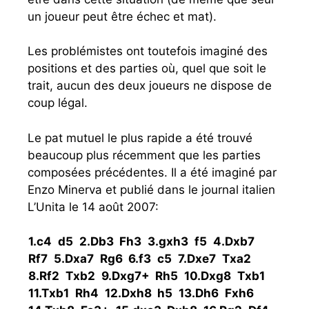
un joueur peut être échec et mat).
Les problémistes ont toutefois imaginé des
positions et des parties où, quel que soit le
trait, aucun des deux joueurs ne dispose de
coup légal.
Le pat mutuel le plus rapide a été trouvé
beaucoup plus récemment que les parties
composées précédentes. Il a été imaginé par
Enzo Minerva et publié dans le journal italien
L’Unita le 14 août 2007:
1.
c4
d5
2.
Db3
Fh3
3.
gxh3
f5
4.
Dxb7
Rf7
5.
Dxa7
Rg6
6.
f3
c5
7.
Dxe7
Txa2
8.
Rf2
Txb2
9.
Dxg7+
Rh5
10.
Dxg8
Txb1
11.
Txb1
Rh4
12.
Dxh8
h5
13.
Dh6
Fxh6