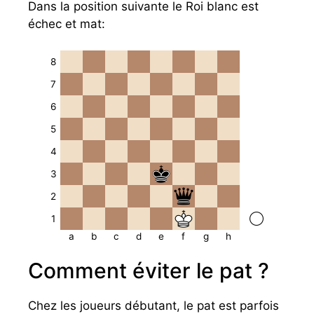
Dans la position suivante le Roi blanc est
échec et mat:
8
7
6
5
4
3
2
1
a
b
c
d
e
f
g
h
Comment éviter le pat ?
Chez les joueurs débutant, le pat est parfois