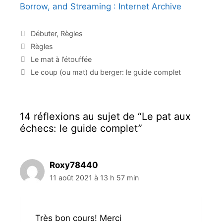
Borrow, and Streaming : Internet Archive
C
Débuter
,
Règles
a
É
Règles
t
t
N
Le mat à l’étouffée
é
i
a
Le coup (ou mat) du berger: le guide complet
g
q
v
o
u
i
r
e
g
i
t
a
14 réflexions au sujet de “Le pat aux
e
t
t
s
échecs: le guide complet”
e
i
s
o
n
d
Roxy78440
e
11 août 2021 à 13 h 57 min
s
a
r
t
Très bon cours! Merci