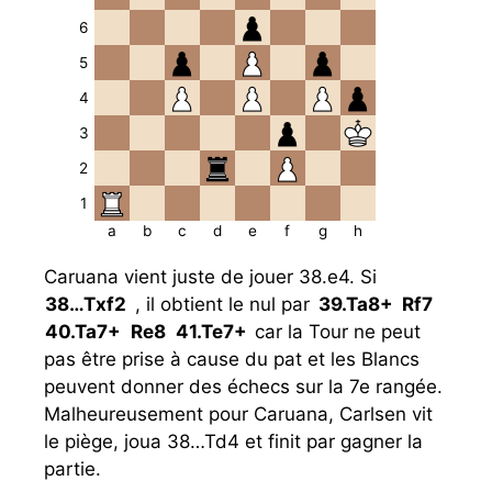
6
5
4
3
2
1
a
b
c
d
e
f
g
h
Caruana vient juste de jouer 38.e4. Si
38…
Txf2
, il obtient le nul par
39.
Ta8+
Rf7
40.
Ta7+
Re8
41.
Te7+
car la Tour ne peut
pas être prise à cause du pat et les Blancs
peuvent donner des échecs sur la 7e rangée.
Malheureusement pour Caruana, Carlsen vit
le piège, joua 38…Td4 et finit par gagner la
partie.