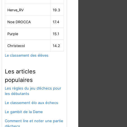
Herve_RV
19.3
Noe DROCCA
17.4
Purple
15.1
Christecol
14.2
Le classement des élèves
Les articles
populaires
Les règles du jeu d’échecs pour
les débutants
Le classement élo aux échecs
Le gambit de la Dame
Comment lire et noter une partie
d’échecs