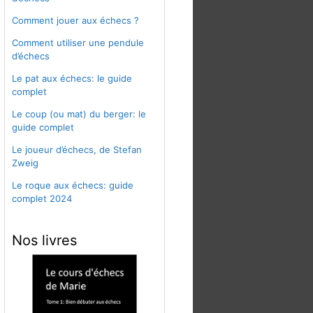
Comment jouer aux échecs ?
Comment utiliser une pendule
d’échecs
Le pat aux échecs: le guide
complet
Le coup (ou mat) du berger: le
guide complet
Le joueur d’échecs, de Stefan
Zweig
Le roque aux échecs: guide
complet 2024
Nos livres