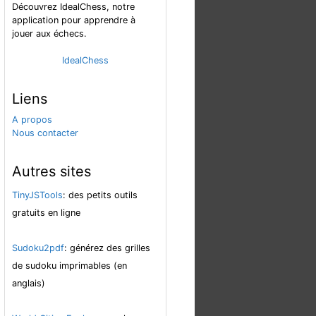
Découvrez IdealChess, notre
application pour apprendre à
jouer aux échecs.
IdealChess
Liens
A propos
Nous contacter
Autres sites
TinyJSTools
: des petits outils
gratuits en ligne
Sudoku2pdf
: générez des grilles
de sudoku imprimables (en
anglais)