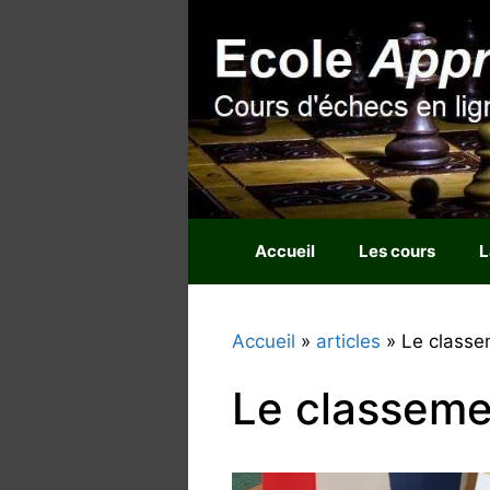
Aller
au
contenu
Accueil
Les cours
L
Accueil
»
articles
»
Le classe
Le classeme