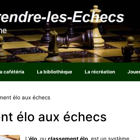
a cafétéria
La bibliothèque
La récréation
Joue
ment élo aux échecs
nt élo aux échecs
L’
élo
, ou
classement élo
, est un système