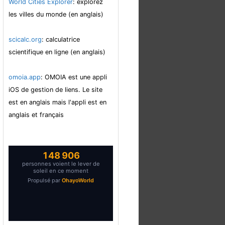
World Cities Explorer
: explorez
les villes du monde (en anglais)
scicalc.org
: calculatrice
scientifique en ligne (en anglais)
omoia.app
: OMOIA est une appli
iOS de gestion de liens. Le site
est en anglais mais l'appli est en
anglais et français