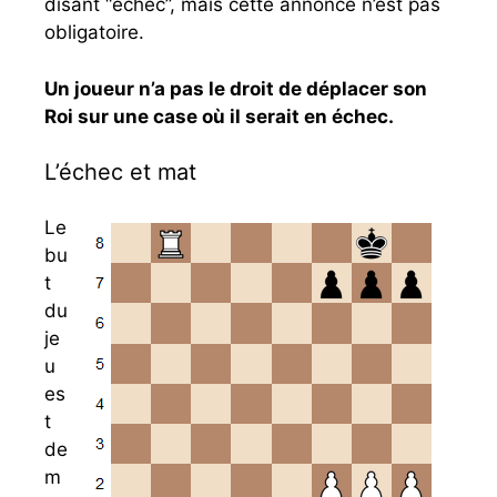
disant “échec”, mais cette annonce n’est pas
obligatoire.
Un joueur n’a pas le droit de déplacer son
Roi sur une case où il serait en échec.
L’échec et mat
Le
bu
t
du
je
u
es
t
de
m