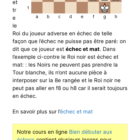
et
tr
e
le
Roi du joueur adverse en échec de telle
façon que l’échec ne puisse pas être paré: on
dit que ce joueur est
échec et mat
. Dans
l’exemple ci-contre le Roi noir est échec et
mat: : les Noirs ne peuvent pas prendre la
Tour blanche, ils n’ont aucune pièce à
interposer sur la 8e rangée et le Roi noir ne
peut pas aller en f8 ou h8 car il serait toujours
en échec.
En savoir plus sur l’
échec et mat
Notre cours en ligne
Bien débuter aux
échecs
contient plusieurs leçons pour