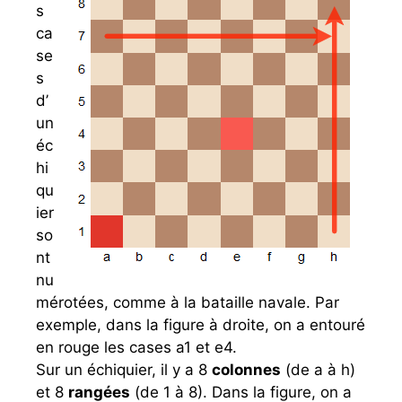
s
ca
se
s
d’
un
éc
hi
qu
ier
so
nt
nu
mérotées, comme à la bataille navale. Par
exemple, dans la figure à droite, on a entouré
en rouge les cases a1 et e4.
Sur un échiquier, il y a 8
colonnes
(de a à h)
et 8
rangées
(de 1 à 8). Dans la figure, on a