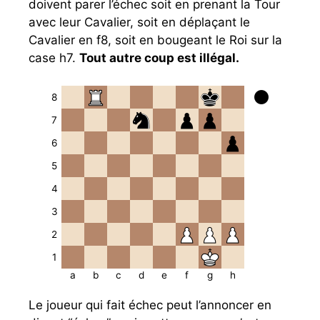
doivent parer l’échec soit en prenant la Tour
avec leur Cavalier, soit en déplaçant le
Cavalier en f8, soit en bougeant le Roi sur la
case h7.
Tout autre coup est illégal.
8
7
6
5
4
3
2
1
a
b
c
d
e
f
g
h
Le joueur qui fait échec peut l’annoncer en