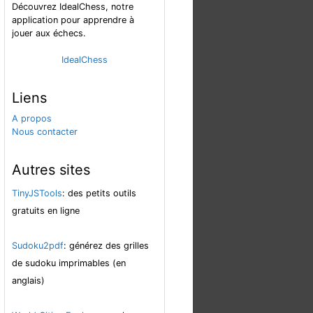
Découvrez IdealChess, notre
application pour apprendre à
jouer aux échecs.
IdealChess
Liens
A propos
Nous contacter
Autres sites
TinyJSTools
: des petits outils
gratuits en ligne
Sudoku2pdf
: générez des grilles
de sudoku imprimables (en
anglais)