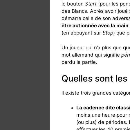
le bouton
Start
(pour les pen
des Blancs. Après avoir joué
démarre celle de son adversa
être actionnée avec la main 
(en appuyant sur
Stop
) que p
Un joueur qui n’a plus que qu
mot allemand qui signifie
pén
perdu la partie.
Quelles sont les
Il existe trois grandes catég
La cadence dite class
moins une heure pour r
(ou plus) de périodes.
effectuer les 40 premi