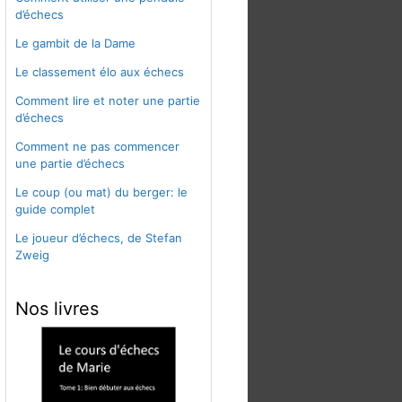
d’échecs
Le gambit de la Dame
Le classement élo aux échecs
Comment lire et noter une partie
d’échecs
Comment ne pas commencer
une partie d’échecs
Le coup (ou mat) du berger: le
guide complet
Le joueur d’échecs, de Stefan
Zweig
Nos livres