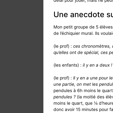
délai pour jouer, mais ne pe
Une anecdote sur
Mon petit groupe de 5 élèves
de l’échiquier mural. Ils voul
(le prof) :
ces chronomètres, c
qu’elles ont de spécial, ces 
(les enfants) :
il y en a deux !
(le prof) :
Il y en a une pour l
une partie, on met les pend
pendules à 6h moins le quart
pendules ?
(la moitié des élèv
moins le quart, que ¼ d’heur
donc avoir 15 minutes pour fai