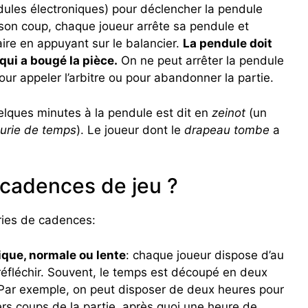
dules électroniques) pour déclencher la pendule
 son coup, chaque joueur arrête sa pendule et
ire en appuyant sur le balancier.
La pendule doit
qui a bougé la pièce.
On ne peut arrêter la pendule
our appeler l’arbitre ou pour abandonner la partie.
elques minutes à la pendule est dit en
zeinot
(un
urie de temps
). Le joueur dont le
drapeau tombe
a
 cadences de jeu ?
ories de cadences:
ique, normale ou lente
: chaque joueur dispose d’au
éfléchir. Souvent, le temps est découpé en deux
 Par exemple, on peut disposer de deux heures pour
ers coups de la partie, après quoi une heure de