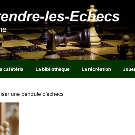
a cafétéria
La bibliothèque
La récréation
Joue
iser une pendule d’échecs