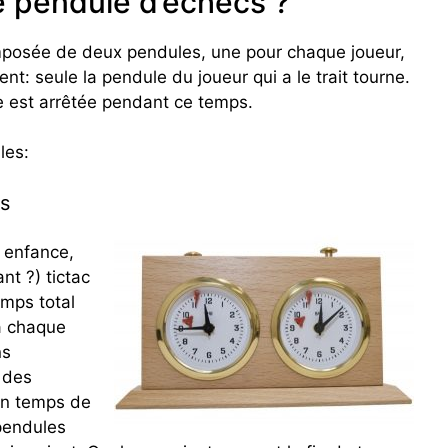
e pendule d’échecs ?
posée de deux pendules, une pour chaque joueur,
nt: seule la pendule du joueur qui a le trait tourne.
e est arrêtée pendant ce temps.
les:
s
 enfance,
ant ?) tictac
emps total
 à chaque
ns
n des
 un temps de
 pendules