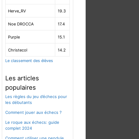
Herve_RV
19.3
Noe DROCCA
17.4
Purple
15.1
Christecol
14.2
Le classement des élèves
Les articles
populaires
Les règles du jeu d’échecs pour
les débutants
Comment jouer aux échecs ?
Le roque aux échecs: guide
complet 2024
Comment utiliser une pendule