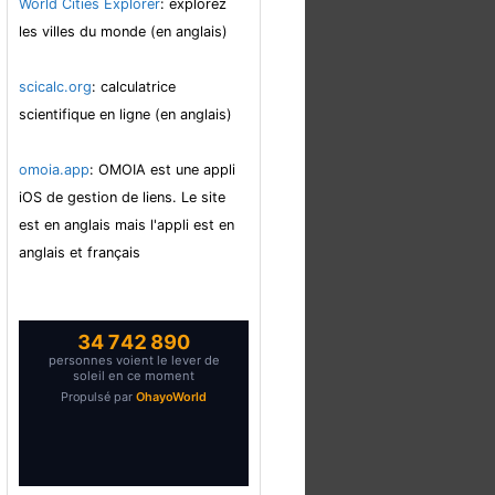
World Cities Explorer
: explorez
les villes du monde (en anglais)
scicalc.org
: calculatrice
scientifique en ligne (en anglais)
omoia.app
: OMOIA est une appli
iOS de gestion de liens. Le site
est en anglais mais l'appli est en
anglais et français