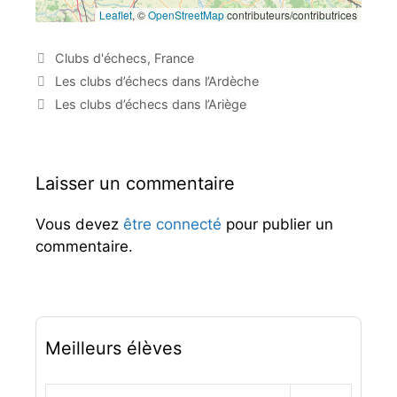
Leaflet
, ©
OpenStreetMap
contributeurs/contributrices
C
Clubs d'échecs
,
France
a
N
Les clubs d’échecs dans l’Ardèche
t
a
Les clubs d’échecs dans l’Ariège
é
v
g
i
o
g
r
a
Laisser un commentaire
i
t
e
i
Vous devez
être connecté
pour publier un
s
o
commentaire.
n
d
e
s
a
r
Meilleurs élèves
t
i
c