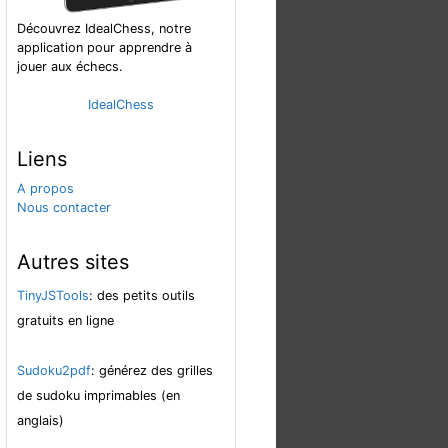
Découvrez IdealChess, notre
application pour apprendre à
jouer aux échecs.
IdealChess
Liens
A propos
Nous contacter
Autres sites
TinyJSTools
: des petits outils
gratuits en ligne
Sudoku2pdf
: générez des grilles
de sudoku imprimables (en
anglais)