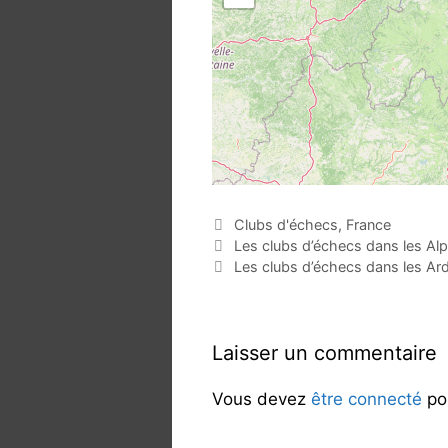
C
Clubs d'échecs
,
France
N
a
Les clubs d’échecs dans les Al
a
t
Les clubs d’échecs dans les Ar
v
é
i
g
g
o
Laisser un commentaire
a
r
t
i
i
e
Vous devez
être connecté
pou
o
s
n