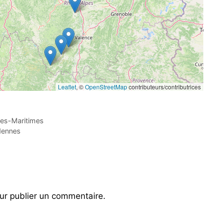
Leaflet
, ©
OpenStreetMap
contributeurs/contributrices
pes-Maritimes
dennes
r publier un commentaire.