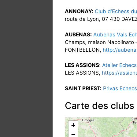
ANNONAY:
Club d’Echecs du
route de Lyon, 07 430 DAVE
AUBENAS:
Aubenas Vals Ech
Champs, maison Napolinato 
FONTBELLON,
http://aubena
LES ASSIONS:
Atelier Echec
LES ASSIONS,
https://assio
SAINT PRIEST:
Privas Echecs
Carte des clubs
+
−