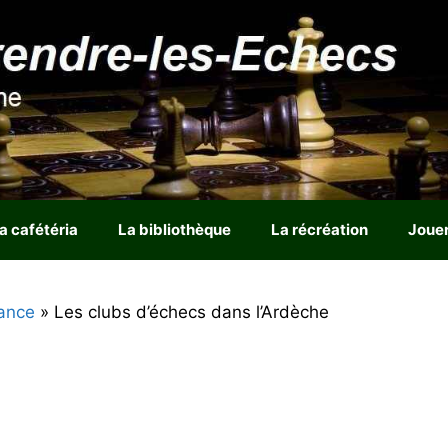
a cafétéria
La bibliothèque
La récréation
Joue
ance
»
Les clubs d’échecs dans l’Ardèche