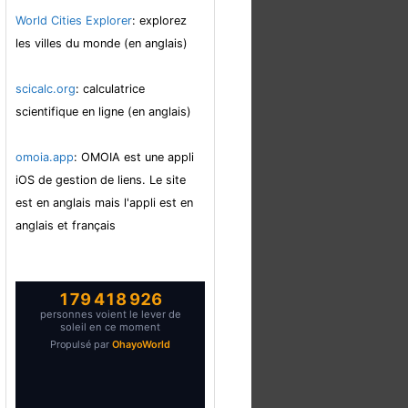
World Cities Explorer
: explorez
les villes du monde (en anglais)
scicalc.org
: calculatrice
scientifique en ligne (en anglais)
omoia.app
: OMOIA est une appli
iOS de gestion de liens. Le site
est en anglais mais l'appli est en
anglais et français