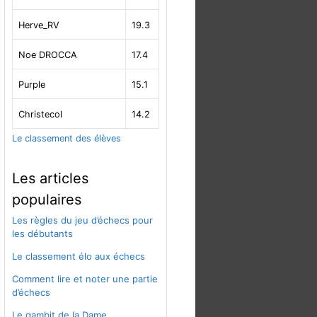
Herve_RV
19.3
Noe DROCCA
17.4
Purple
15.1
Christecol
14.2
Le classement des élèves
Les articles
populaires
Les règles du jeu d’échecs pour
les débutants
Le classement élo aux échecs
Comment lire et noter une partie
d’échecs
Le gambit de la Dame