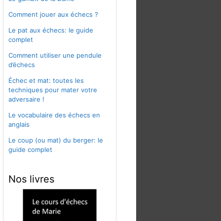
Comment jouer aux échecs ?
Le pat aux échecs: le guide
complet
Comment utiliser une pendule
d’échecs
Échec et mat: toutes les
techniques pour mater votre
adversaire !
Le vocabulaire des échecs en
anglais
Le coup (ou mat) du berger: le
guide complet
Nos livres