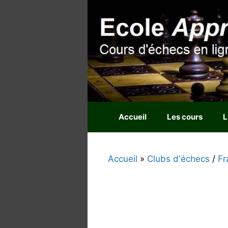
Aller
au
contenu
Accueil
Les cours
L
Accueil
»
Clubs d'échecs
/
Fr