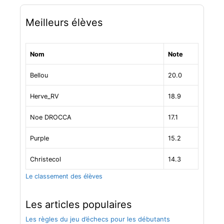
a
r
Meilleurs élèves
t
i
c
Nom
Note
l
e
Bellou
20.0
s
Herve_RV
18.9
Noe DROCCA
17.1
Purple
15.2
Christecol
14.3
Le classement des élèves
Les articles populaires
Les règles du jeu d’échecs pour les débutants