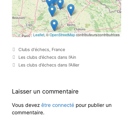
Leaflet
, ©
OpenStreetMap
contributeurs/contributrices
C
Clubs d'échecs
,
France
a
N
Les clubs d’échecs dans l’Ain
t
a
Les clubs d’échecs dans l’Allier
é
v
g
i
o
g
r
a
Laisser un commentaire
i
t
e
i
Vous devez
être connecté
pour publier un
s
o
commentaire.
n
d
e
s