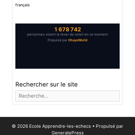
français
Rechercher sur le site
R
e
c
h
e
© 2026 Ecole Apprendre-les-echecs
• Propulsé par
r
GeneratePress