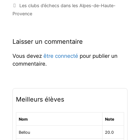
t
a
Les clubs d’échecs dans les Alpes-de-Haute-
é
v
Provence
g
i
o
g
r
a
i
t
Laisser un commentaire
e
i
s
o
Vous devez
être connecté
pour publier un
n
d
commentaire.
e
s
a
r
t
Meilleurs élèves
i
c
l
Nom
Note
e
s
Bellou
20.0