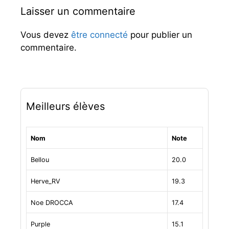
t
a
Laisser un commentaire
e
t
t
s
e
i
Vous devez
être connecté
pour publier un
s
o
commentaire.
n
d
e
s
a
r
Meilleurs élèves
t
i
c
Nom
Note
l
e
Bellou
20.0
s
Herve_RV
19.3
Noe DROCCA
17.4
Purple
15.1