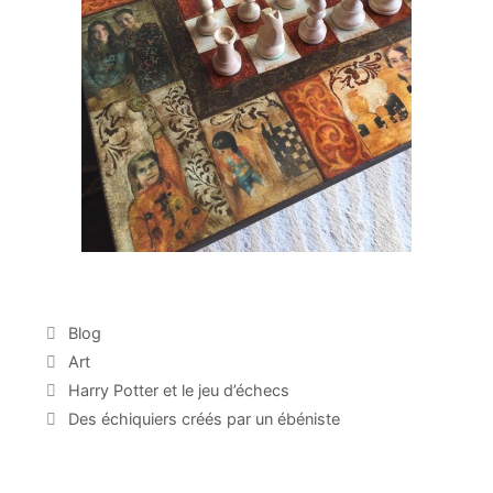
C
Blog
a
É
Art
t
t
N
Harry Potter et le jeu d’échecs
é
i
a
Des échiquiers créés par un ébéniste
g
q
v
o
u
i
r
e
g
i