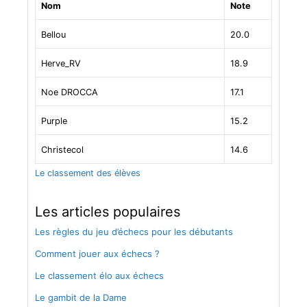
Nom
Note
l
e
Bellou
20.0
s
Herve_RV
18.9
Noe DROCCA
17.1
Purple
15.2
Christecol
14.6
Le classement des élèves
Les articles populaires
Les règles du jeu d’échecs pour les débutants
Comment jouer aux échecs ?
Le classement élo aux échecs
Le gambit de la Dame