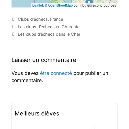
Leaflet
, ©
OpenStreetMap
contributeurs/contributrices
C
Clubs d'échecs
,
France
a
N
Les clubs d’échecs en Charente
t
a
Les clubs d’échecs dans le Cher
é
v
g
i
o
g
r
a
Laisser un commentaire
i
t
e
i
Vous devez
être connecté
pour publier un
s
o
commentaire.
n
d
e
s
a
r
Meilleurs élèves
t
i
c