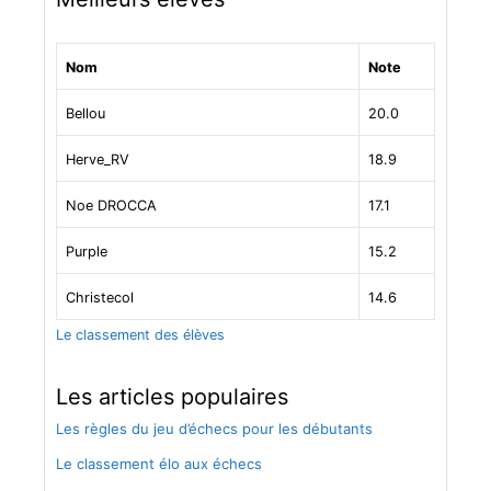
t
i
c
Nom
Note
l
e
Bellou
20.0
s
Herve_RV
18.9
Noe DROCCA
17.1
Purple
15.2
Christecol
14.6
Le classement des élèves
Les articles populaires
Les règles du jeu d’échecs pour les débutants
Le classement élo aux échecs