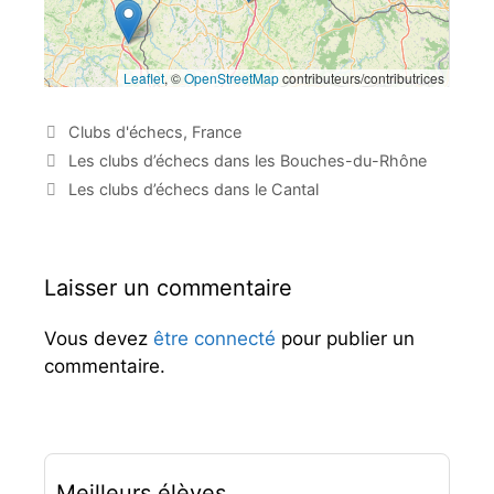
Leaflet
, ©
OpenStreetMap
contributeurs/contributrices
C
Clubs d'échecs
,
France
a
N
Les clubs d’échecs dans les Bouches-du-Rhône
t
a
Les clubs d’échecs dans le Cantal
é
v
g
i
o
g
r
a
Laisser un commentaire
i
t
e
i
Vous devez
être connecté
pour publier un
s
o
commentaire.
n
d
e
s
a
r
Meilleurs élèves