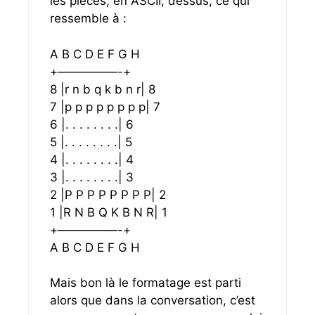
les pièces, en ASCII, dessus, ce qui
ressemble à :
A B C D E F G H
+—————-+
8 |r n b q k b n r| 8
7 |p p p p p p p p| 7
6 |. . . . . . . .| 6
5 |. . . . . . . .| 5
4 |. . . . . . . .| 4
3 |. . . . . . . .| 3
2 |P P P P P P P P| 2
1 |R N B Q K B N R| 1
+—————-+
A B C D E F G H
Mais bon là le formatage est parti
alors que dans la conversation, c’est