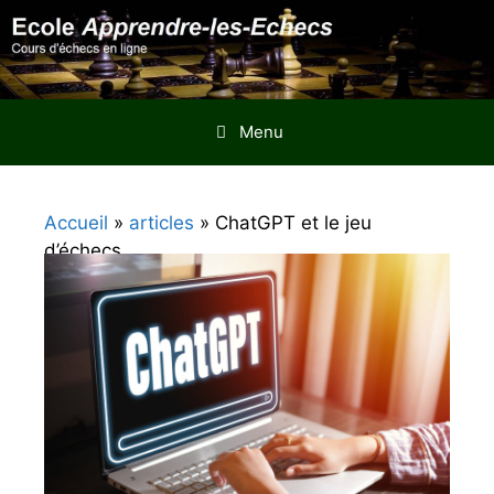
Aller
au
contenu
Menu
Accueil
»
articles
»
ChatGPT et le jeu
d’échecs