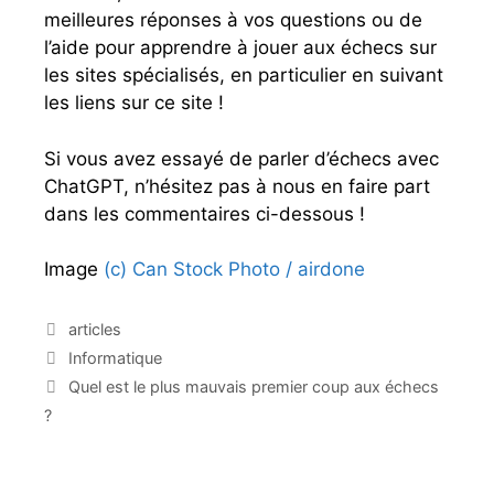
meilleures réponses à vos questions ou de
l’aide pour apprendre à jouer aux échecs sur
les sites spécialisés, en particulier en suivant
les liens sur ce site !
Si vous avez essayé de parler d’échecs avec
ChatGPT, n’hésitez pas à nous en faire part
dans les commentaires ci-dessous !
Image
(c) Can Stock Photo / airdone
C
articles
a
É
Informatique
t
t
N
Quel est le plus mauvais premier coup aux échecs
é
i
a
?
g
q
v
o
u
i
r
e
g
i