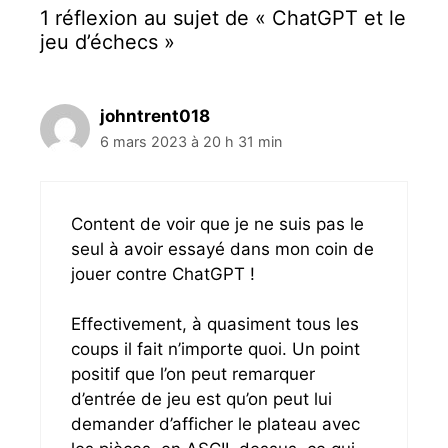
t
a
1 réflexion au sujet de « ChatGPT et le
e
t
t
s
jeu d’échecs »
e
i
s
o
n
d
johntrent018
e
6 mars 2023 à 20 h 31 min
s
a
r
t
Content de voir que je ne suis pas le
i
seul à avoir essayé dans mon coin de
c
jouer contre ChatGPT !
l
e
s
Effectivement, à quasiment tous les
coups il fait n’importe quoi. Un point
positif que l’on peut remarquer
d’entrée de jeu est qu’on peut lui
demander d’afficher le plateau avec