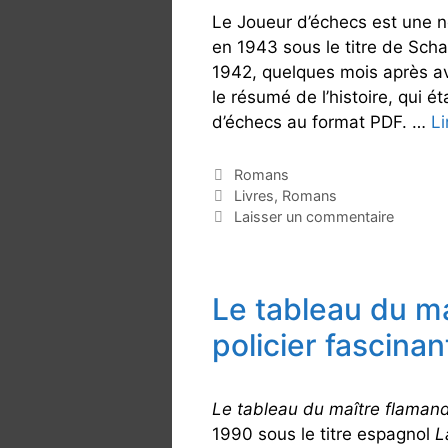
Le Joueur d’échecs est une n
en 1943 sous le titre de Scha
1942, quelques mois après avo
le résumé de l’histoire, qui é
d’échecs au format PDF. …
Li
C
Romans
a
É
Livres
,
Romans
t
t
Laisser un commentaire
é
i
g
q
o
u
Le tableau du m
r
e
i
t
policier fascinan
e
t
s
e
s
Le tableau du maître flaman
1990 sous le titre espagnol
L