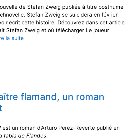
ouvelle de Stefan Zweig publiée à titre posthume
chnovelle. Stefan Zweig se suicidera en février
ir écrit cette histoire. Découvrez dans cet article
tait Stefan Zweig et où télécharger Le joueur
re la suite
L
e
j
o
u
e
u
r
aître flamand, un roman
d
t
’
é
c
d
est un roman d’Arturo Perez-Reverte publié en
h
a tabla de Flandes
.
e