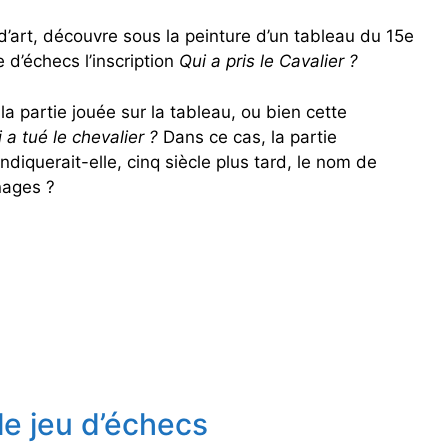
c
 d’art, découvre sous la peinture d’un tableau du 15e
s
 d’échecs l’inscription
Qui a pris le Cavalier ?
,
d
à la partie jouée sur la tableau, ou bien cette
e
 a tué le chevalier ?
Dans ce cas, la partie
S
diquerait-elle, cinq siècle plus tard, le nom de
t
nages ?
e
f
a
n
Z
w
e
i
g
le jeu d’échecs