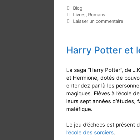
r
s
C
Blog
o
a
É
Livres
,
Romans
r
m
t
t
Laisser un commentaire
o
é
i
a
m
g
q
n
a
o
u
p
n
Harry Potter et 
r
e
o
s
i
t
l
e
t
s
s
e
i
u
La saga “Harry Potter”, de J.
s
c
r
et Hermione, dotés de pouvoi
i
l
entendez par là les personn
e
e
magiques. Elèves à l’école de
r
j
leurs sept années d’études, f
f
e
maléfique.
a
u
s
d
Le jeu d’échecs est présent 
c
’
l’école des sorciers
.
i
é