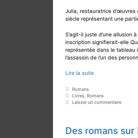
Julia, restauratrice d’œuvres
siècle représentant une partie
S’agit-il juste d’une allusion 
inscription signifierait-elle
Qui
représentée dans le tableau in
l’assassin de l’un des person
Lire la suite
L
e
t
C
Romans
a
É
Livres
,
Romans
a
t
t
Laisser un commentaire
b
é
i
l
g
q
e
o
u
a
Des romans sur 
r
e
u
i
t