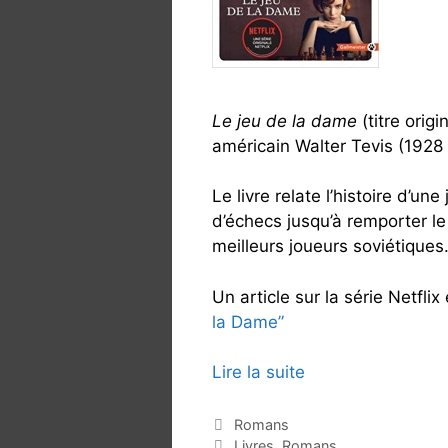
u
d
’
é
c
Le jeu de la dame
(titre origin
h
américain Walter Tevis (1928
e
c
Le livre relate l’histoire d’u
s
d’échecs jusqu’à remporter le
meilleurs joueurs soviétiques
Un article sur la série Netflix
la Dame”
Lire la suite
L
e
j
C
Romans
a
É
Livres
,
Romans
e