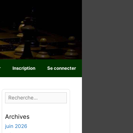
r
Inscription
Se connecter
R
e
c
Archives
h
e
juin 2026