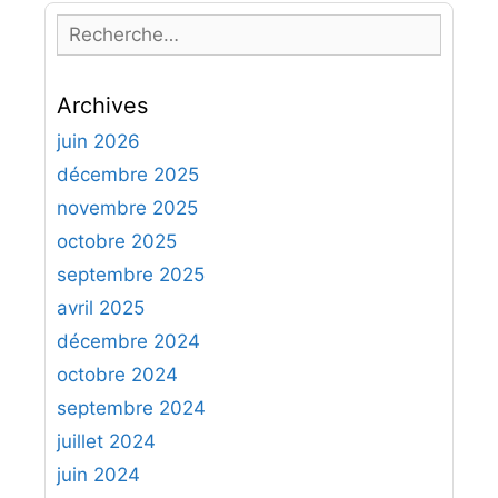
t
i
t
R
e
e
t
e
s
e
r
c
s
e
Archives
h
t
e
juin 2026
l
r
décembre 2025
e
c
novembre 2025
j
h
e
octobre 2025
e
u
septembre 2025
r
d
avril 2025
’
:
décembre 2024
é
octobre 2024
c
h
septembre 2024
e
juillet 2024
c
juin 2024
s