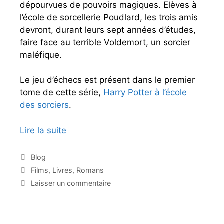
e
dépourvues de pouvoirs magiques. Elèves à
d
l’école de sorcellerie Poudlard, les trois amis
u
devront, durant leurs sept années d’études,
“
faire face au terrible Voldemort, un sorcier
j
maléfique.
e
u
Le jeu d’échecs est présent dans le premier
d
tome de cette série,
Harry Potter à l’école
e
des sorciers
.
l
a
Lire la suite
H
D
a
a
r
C
Blog
m
a
r
É
Films
,
Livres
,
Romans
t
e
y
t
Laisser un commentaire
é
i
”
P
g
q
o
o
u
t
r
e