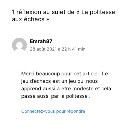
o
g
r
a
1 réflexion au sujet de « La politesse
i
t
aux échecs »
e
i
s
o
n
d
Emrah87
e
28 août 2021 à 22 h 41 min
s
a
r
t
Merci beaucoup pour cet article . Le
i
jeu d’echecs est un jeu qui nous
c
apprend aussi a etre modeste et cela
l
passe aussi par la politesse .
e
s
Connectez-vous pour répondre