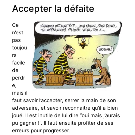
Accepter la défaite
Ce
n’est
pas
toujou
rs
facile
de
perdr
e,
mais il
faut savoir l’accepter, serrer la main de son
adversaire, et savoir reconnaitre qu’il a bien
joué. Il est inutile de lui dire “oui mais j’aurais
pu gagner !”. Il faut ensuite profiter de ses
erreurs pour progresser.