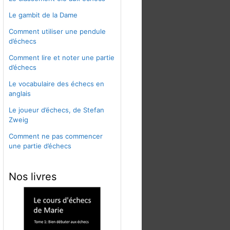
Le gambit de la Dame
Comment utiliser une pendule
d’échecs
Comment lire et noter une partie
d’échecs
Le vocabulaire des échecs en
anglais
Le joueur d’échecs, de Stefan
Zweig
Comment ne pas commencer
une partie d’échecs
Nos livres