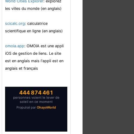
World Cities Explorer
: explorez
les villes du monde (en anglais)
scicalc.org
: calculatrice
scientifique en ligne (en anglais)
omoia.app
: OMOIA est une appli
iOS de gestion de liens. Le site
est en anglais mais l'appli est en
anglais et français