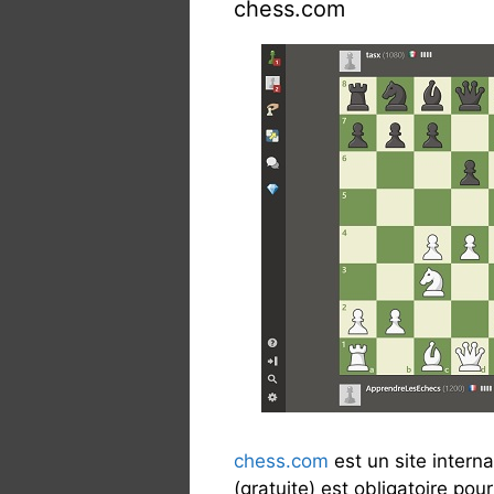
chess.com
chess.com
est un site interna
(gratuite) est obligatoire pou