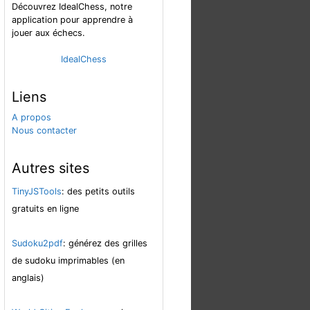
Découvrez IdealChess, notre
application pour apprendre à
jouer aux échecs.
IdealChess
Liens
A propos
Nous contacter
Autres sites
TinyJSTools
: des petits outils
gratuits en ligne
Sudoku2pdf
: générez des grilles
de sudoku imprimables (en
anglais)