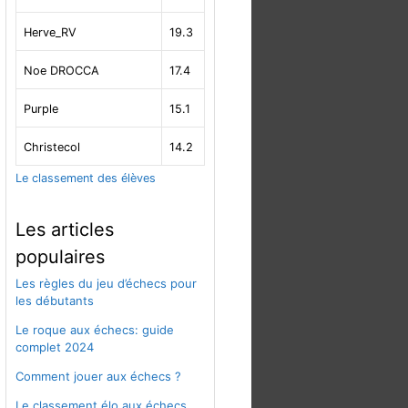
Herve_RV
19.3
Noe DROCCA
17.4
Purple
15.1
Christecol
14.2
Le classement des élèves
Les articles
populaires
Les règles du jeu d’échecs pour
les débutants
Le roque aux échecs: guide
complet 2024
Comment jouer aux échecs ?
Le classement élo aux échecs