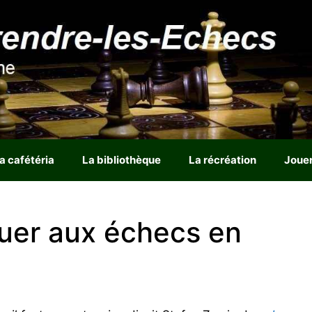
a cafétéria
La bibliothèque
La récréation
Joue
uer aux échecs en