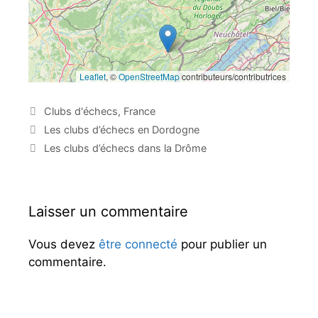
Leaflet
, ©
OpenStreetMap
contributeurs/contributrices
C
Clubs d'échecs
,
France
a
N
Les clubs d’échecs en Dordogne
t
a
Les clubs d’échecs dans la Drôme
é
v
g
i
o
g
r
a
Laisser un commentaire
i
t
e
i
Vous devez
être connecté
pour publier un
s
o
commentaire.
n
d
e
s