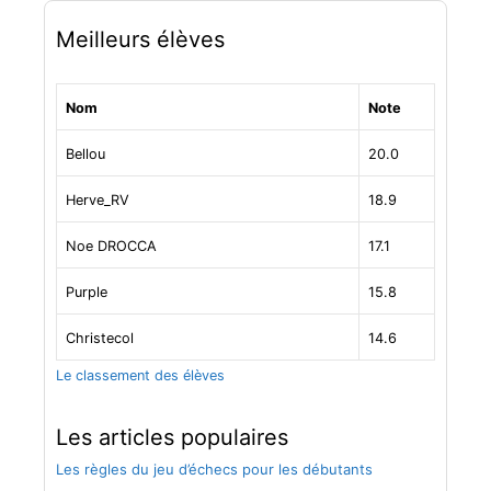
a
r
Meilleurs élèves
t
i
c
Nom
Note
l
e
Bellou
20.0
s
Herve_RV
18.9
Noe DROCCA
17.1
Purple
15.8
Christecol
14.6
Le classement des élèves
Les articles populaires
Les règles du jeu d’échecs pour les débutants