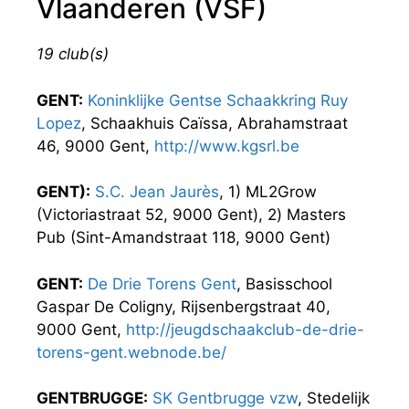
Vlaanderen (VSF)
19 club(s)
GENT:
Koninklijke Gentse Schaakkring Ruy
Lopez
, Schaakhuis Caïssa, Abrahamstraat
46, 9000 Gent,
http://www.kgsrl.be
GENT):
S.C. Jean Jaurès
, 1) ML2Grow
(Victoriastraat 52, 9000 Gent), 2) Masters
Pub (Sint-Amandstraat 118, 9000 Gent)
GENT:
De Drie Torens Gent
, Basisschool
Gaspar De Coligny, Rijsenbergstraat 40,
9000 Gent,
http://jeugdschaakclub-de-drie-
torens-gent.webnode.be/
GENTBRUGGE:
SK Gentbrugge vzw
, Stedelijk