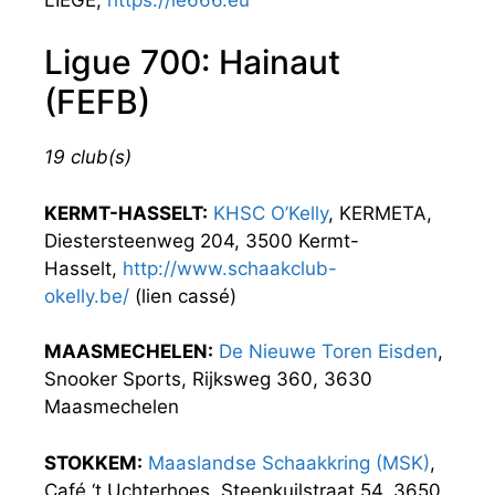
Ligue 700: Hainaut
(FEFB)
19 club(s)
KERMT-HASSELT:
KHSC O’Kelly
, KERMETA,
Diestersteenweg 204, 3500 Kermt-
Hasselt,
http://www.schaakclub-
okelly.be/
(lien cassé)
MAASMECHELEN:
De Nieuwe Toren Eisden
,
Snooker Sports, Rijksweg 360, 3630
Maasmechelen
STOKKEM:
Maaslandse Schaakkring (MSK)
,
Café ‘t Uchterhoes, Steenkuilstraat 54, 3650