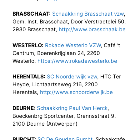
BRASSCHAAT:
Schaakkring Brasschaat vzw
,
Gem. Inst. Brasschaat, Door Verstraetelei 50,
2930 Brasschaat,
http://www.brasschaak.be
WESTERLO:
Rokade Westerlo VZW
, Café ‘t
Centrum, Boerenkrijglaan 24, 2260
Westerlo,
https://www.rokadewesterlo.be
HERENTALS:
SC Noorderwijk vzw
, HTC Ter
Heyde, Lichtaartseweg 216, 2200
Herentals,
http://www.scnoorderwijk.be
DEURNE:
Schaakkring Paul Van Herck
,
Boeckenbrg Sportcenter, Grennsstraat 9,
2100 Deurne (Antwerpen)
BURCHT:
SC De Gouden Burcht
, Schaakcafe