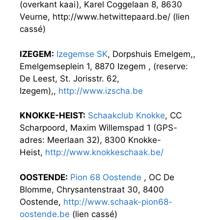
(overkant kaai), Karel Coggelaan 8, 8630
Veurne, http://www.hetwittepaard.be/ (lien
cassé)
IZEGEM:
Izegemse SK
, Dorpshuis Emelgem,,
Emelgemseplein 1, 8870 Izegem , (reserve:
De Leest, St. Jorisstr. 62,
Izegem),,
http://www.izscha.be
KNOKKE-HEIST:
Schaakclub Knokke
, CC
Scharpoord, Maxim Willemspad 1 (GPS-
adres: Meerlaan 32), 8300 Knokke-
Heist,
http://www.knokkeschaak.be/
OOSTENDE:
Pion 68 Oostende
, OC De
Blomme, Chrysantenstraat 30, 8400
Oostende,
http://www.schaak-pion68-
oostende.be
(lien cassé)