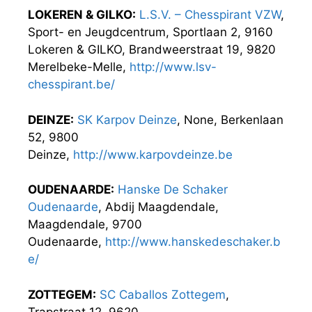
LOKEREN & GILKO:
L.S.V. – Chesspirant VZW
,
Sport- en Jeugdcentrum, Sportlaan 2, 9160
Lokeren & GILKO, Brandweerstraat 19, 9820
Merelbeke-Melle,
http://www.lsv-
chesspirant.be/
DEINZE:
SK Karpov Deinze
, None, Berkenlaan
52, 9800
Deinze,
http://www.karpovdeinze.be
OUDENAARDE:
Hanske De Schaker
Oudenaarde
, Abdij Maagdendale,
Maagdendale, 9700
Oudenaarde,
http://www.hanskedeschaker.b
e/
ZOTTEGEM:
SC Caballos Zottegem
,
Trapstraat 12, 9620