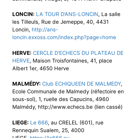
LONCIN:
LA TOUR D’ANS-LONCIN
, La salle
les Tilleuls, Rue de Jemeppe, 40, 4431
Loncin,
http://ans-
loncin.exxoss.com/index.php?page=home
HERVE:
CERCLE D’ECHECS DU PLATEAU DE
HERVE
, Maison Troisfontaines, 41, place
Albert 1er, 4650 Herve
MALMÉDY:
Club ECHIQUEEN DE MALMEDY
,
Ecole Communale de Malmedy (réfectoire en
sous-sol), 1, ruelle des Capucins, 4960
Malmédy, http://www.echecs.be (lien cassé)
LIEGE:
Le 666
, au CRELEL (601), rue
Rennequin Sualem, 25, 4000
LIEGE,
https://le666.eu