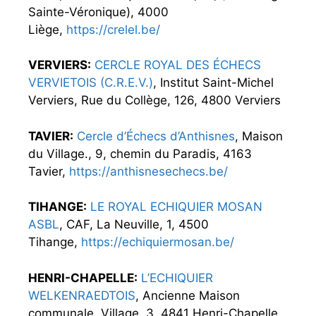
Sainte-Véronique), 4000
Liège,
https://crelel.be/
VERVIERS:
CERCLE ROYAL DES ÉCHECS
VERVIETOIS (C.R.E.V.)
, Institut Saint-Michel
Verviers, Rue du Collège, 126, 4800 Verviers
TAVIER:
Cercle d’Échecs d’Anthisnes
, Maison
du Village., 9, chemin du Paradis, 4163
Tavier,
https://anthisnesechecs.be/
TIHANGE:
LE ROYAL ECHIQUIER MOSAN
ASBL
, CAF, La Neuville, 1, 4500
Tihange,
https://echiquiermosan.be/
HENRI-CHAPELLE:
L’ECHIQUIER
WELKENRAEDTOIS
, Ancienne Maison
communale, Village, 3, 4841 Henri-Chapelle