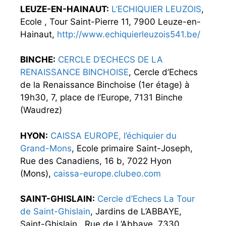
LEUZE-EN-HAINAUT:
L’ECHIQUIER LEUZOIS
,
Ecole , Tour Saint-Pierre 11, 7900 Leuze-en-
Hainaut,
http://www.echiquierleuzois541.be/
BINCHE:
CERCLE D’ECHECS DE LA
RENAISSANCE BINCHOISE
, Cercle d’Echecs
de la Renaissance Binchoise (1er étage) à
19h30, 7, place de l’Europe, 7131 Binche
(Waudrez)
HYON:
CAISSA EUROPE, l’échiquier du
Grand-Mons
, Ecole primaire Saint-Joseph,
Rue des Canadiens, 16 b, 7022 Hyon
(Mons),
caissa-europe.clubeo.com
SAINT-GHISLAIN:
Cercle d’Echecs La Tour
de Saint-Ghislain
, Jardins de L’ABBAYE,
Saint-Ghislain., Rue de L’Abbaye, 7330