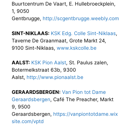
Buurtcentrum De Vaart, E. Hullebroeckplein,
1, 9050
Gentbrugge,
http://scgentbrugge.weebly.com
SINT-NIKLAAS:
KSK Edg. Colle Sint-Niklaas
,
Taverne De Graanmaat, Grote Markt 24,
9100 Sint-Niklaas,
www.kskcolle.be
AALST:
KSK Pion Aalst
, St. Paulus zalen,
Botermelkstraat 63b, 9300
Aalst,
http://www.pionaalst.be
GERAARDSBERGEN:
Van Pion tot Dame
Geraardsbergen
, Café The Preacher, Markt
9, 9500
Geraardsbergen,
https://vanpiontotdame.wix
site.com/vptd