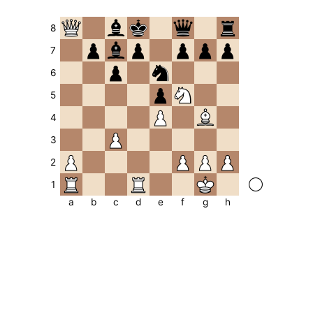
8
7
6
5
4
3
2
1
a
b
c
d
e
f
g
h