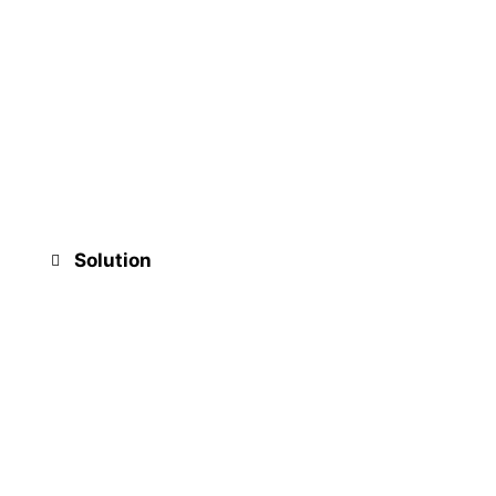
Solution
23.
Txd7+
Rxd7
24.
Td1+
et Steinitz
abandonna. Si
24…
Fd6
le joli coup
25.
Db8
gagne