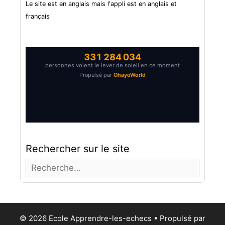
Le site est en anglais mais l'appli est en anglais et
français
Rechercher sur le site
R
e
c
h
e
© 2026 Ecole Apprendre-les-echecs
• Propulsé par