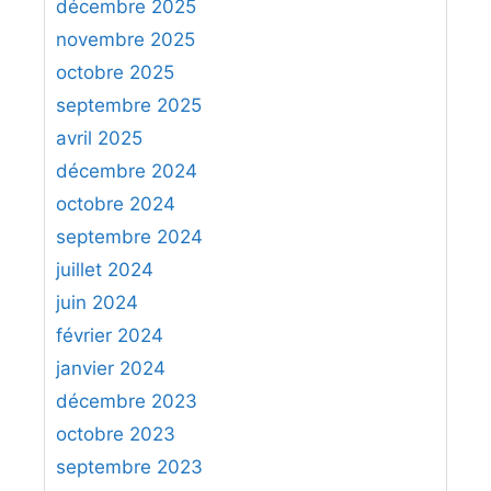
décembre 2025
les Blancs menacent de prendre le pion
c
novembre 2025
h
2…
b1=D
octobre 2025
e
2…
bxc1=D
3.
Txc1
est gagnant pour les
septembre 2025
r
Blancs
avril 2025
3.
:
Ta3#
décembre 2024
octobre 2024
septembre 2024
juillet 2024
juin 2024
février 2024
janvier 2024
décembre 2023
octobre 2023
septembre 2023