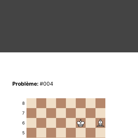
Problème:
#004
8
7
6
5