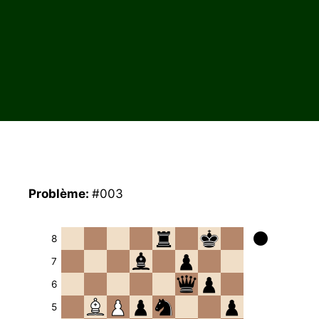
Problème:
#003
8
7
6
5