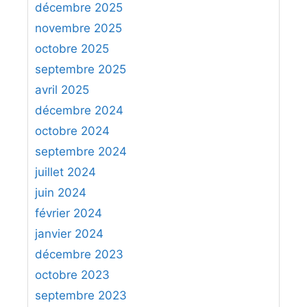
va permettre aux Blancs de promouvoir
r
décembre 2025
leur pion
c
novembre 2025
h
5.
Rd3
Fa1
octobre 2025
e
5…
Rh5
6.
h7
e4+
7.
Rxd4
septembre 2025
r
6.
Re4
avril 2025
:
décembre 2024
octobre 2024
septembre 2024
juillet 2024
juin 2024
février 2024
janvier 2024
décembre 2023
octobre 2023
septembre 2023