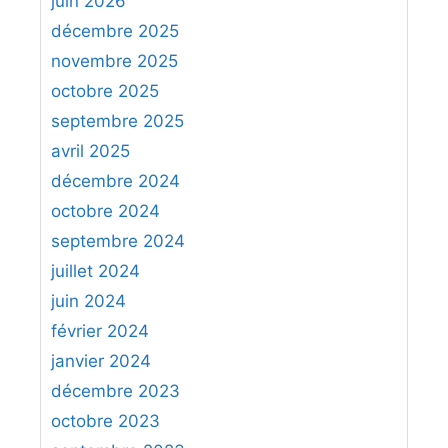
juin 2026
25.
Txc8
Rd7
26.
Txd8+
Txd8
27.
Dxd8+
ne
r
décembre 2025
laisse aucune chance aux Noirs.
c
novembre 2025
h
octobre 2025
e
septembre 2025
r
avril 2025
:
décembre 2024
octobre 2024
septembre 2024
juillet 2024
juin 2024
février 2024
janvier 2024
décembre 2023
octobre 2023