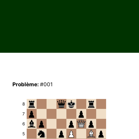
Problème:
#001
8
7
6
5