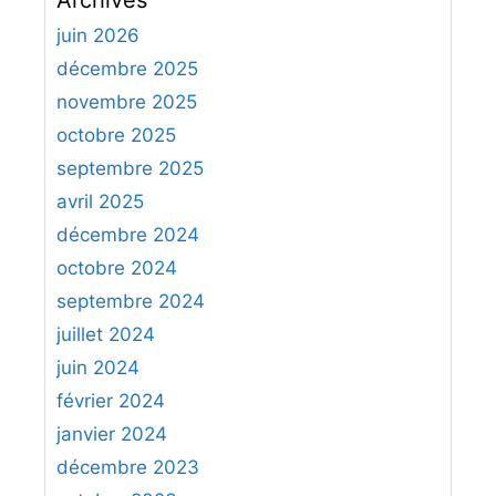
h
25…
Rxh7
25…
Rh8
26.
Dxh6
26.
Th3
et le
e
juin 2026
mat est imparable
r
décembre 2025
c
novembre 2025
h
octobre 2025
e
septembre 2025
r
avril 2025
:
décembre 2024
octobre 2024
septembre 2024
juillet 2024
juin 2024
février 2024
janvier 2024
décembre 2023