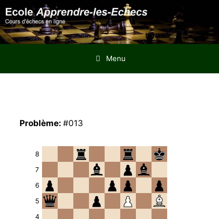
Aller
au
contenu
Menu
Problème:
#013
8
7
6
5
4