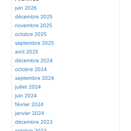
Rb1
8.
Dg6+
Ra1
9.
Dg7
Rb1
10.
Dh7+
Ra1
e
juin 2026
11.
Dh8 !
Rb1
12.
Dh1#
r
décembre 2025
c
novembre 2025
h
octobre 2025
e
septembre 2025
r
avril 2025
:
décembre 2024
octobre 2024
septembre 2024
juillet 2024
juin 2024
février 2024
janvier 2024
décembre 2023
octobre 2023