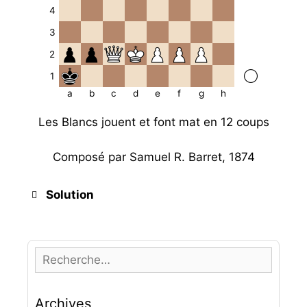
4
3
2
1
a
b
c
d
e
f
g
h
Les Blancs jouent et font mat en 12 coups
Composé par Samuel R. Barret, 1874
Solution
R
e
1.
Dc3
Rb1
2.
Dd3+
Ra1
3.
Dd4
Rb1
c
4.
De4+
Ra1
5.
De5
Rb1
6.
Df5+
Ra1
7.
Df6
Archives
h