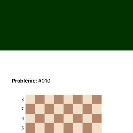
Problème:
#010
8
7
6
5