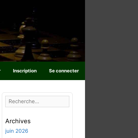
r
Inscription
Se connecter
R
e
c
Archives
h
e
juin 2026