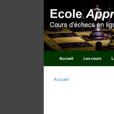
Aller
au
contenu
Accueil
Les cours
L
Accueil