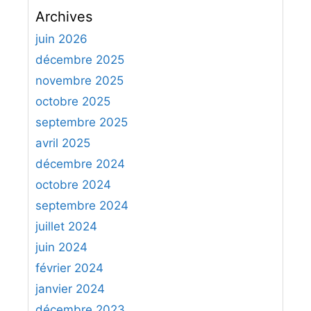
c
Archives
h
e
juin 2026
r
décembre 2025
c
novembre 2025
h
octobre 2025
e
septembre 2025
r
avril 2025
:
décembre 2024
octobre 2024
septembre 2024
juillet 2024
juin 2024
février 2024
janvier 2024
décembre 2023