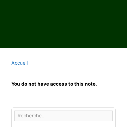
Accueil
You do not have access to this note.
R
e