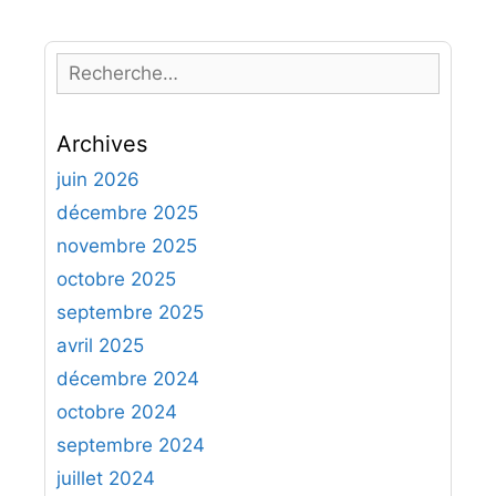
R
e
c
Archives
h
e
juin 2026
r
décembre 2025
c
novembre 2025
h
octobre 2025
e
septembre 2025
r
avril 2025
:
décembre 2024
octobre 2024
septembre 2024
juillet 2024