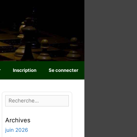
r
Inscription
Se connecter
R
e
c
Archives
h
e
juin 2026