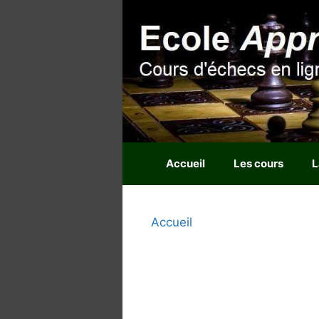
Aller
au
contenu
Accueil
Les cours
L
Accueil