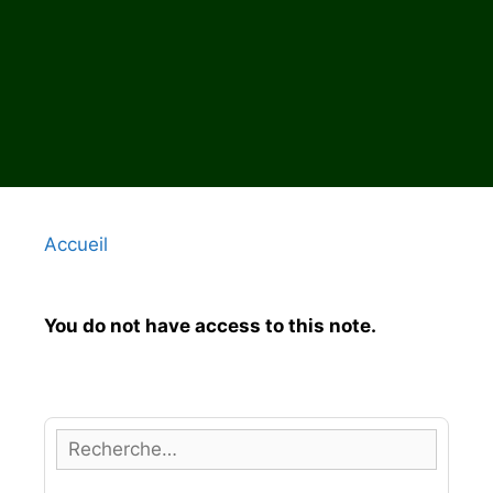
Accueil
You do not have access to this note.
R
e