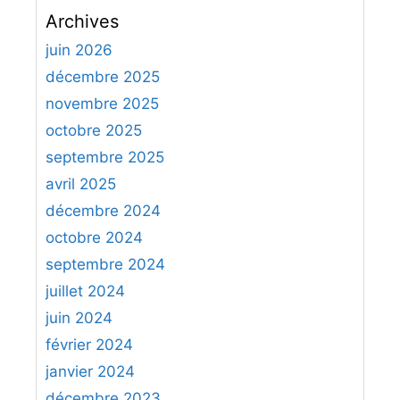
c
Archives
h
e
juin 2026
r
décembre 2025
c
novembre 2025
h
octobre 2025
e
septembre 2025
r
avril 2025
:
décembre 2024
octobre 2024
septembre 2024
juillet 2024
juin 2024
février 2024
janvier 2024
décembre 2023