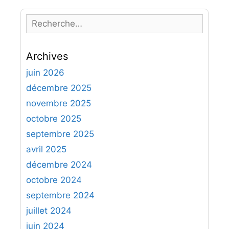
R
e
c
Archives
h
e
juin 2026
r
décembre 2025
c
novembre 2025
h
octobre 2025
e
septembre 2025
r
avril 2025
:
décembre 2024
octobre 2024
septembre 2024
juillet 2024
juin 2024