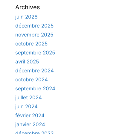
c
Archives
h
e
juin 2026
r
décembre 2025
c
novembre 2025
h
octobre 2025
e
septembre 2025
r
avril 2025
:
décembre 2024
octobre 2024
septembre 2024
juillet 2024
juin 2024
février 2024
janvier 2024
décembre 2023