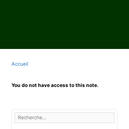
Accueil
You do not have access to this note.
R
e