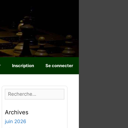
r
Inscription
Se connecter
R
e
c
Archives
h
e
juin 2026