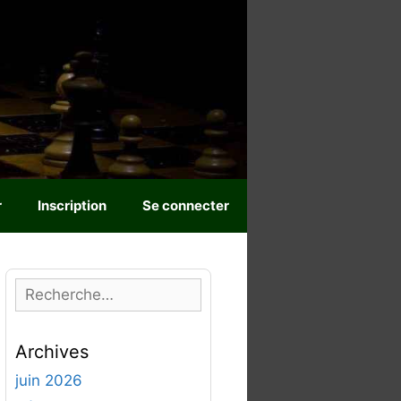
r
Inscription
Se connecter
R
e
c
Archives
h
e
juin 2026