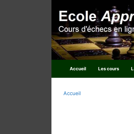
Aller
au
contenu
Accueil
Les cours
L
Accueil