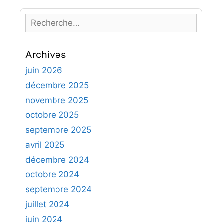
R
e
c
Archives
h
e
juin 2026
r
décembre 2025
c
novembre 2025
h
octobre 2025
e
septembre 2025
r
avril 2025
:
décembre 2024
octobre 2024
septembre 2024
juillet 2024
juin 2024