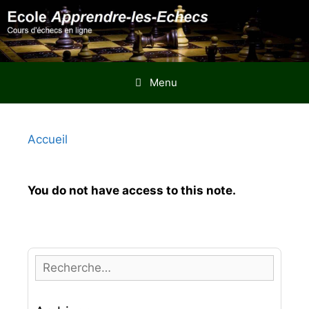
Aller
au
contenu
Menu
Accueil
You do not have access to this note.
R
e
c