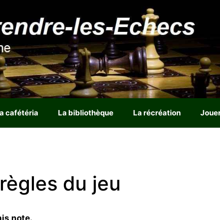
a cafétéria
La bibliothèque
La récréation
Joue
 règles du jeu
is note.