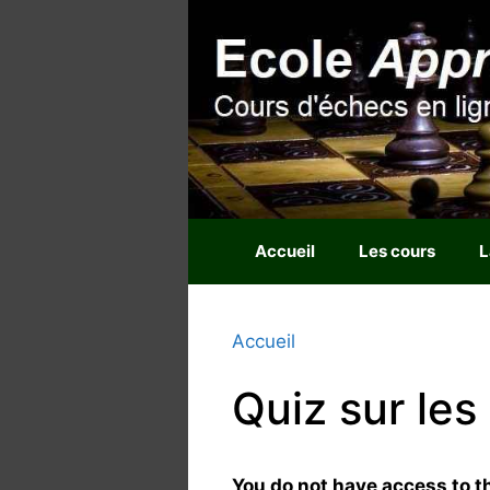
Aller
au
contenu
Accueil
Les cours
L
Accueil
Quiz sur les
You do not have access to th