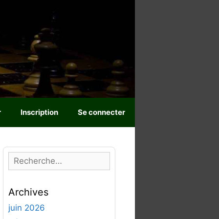
r
Inscription
Se connecter
R
e
c
Archives
h
e
juin 2026