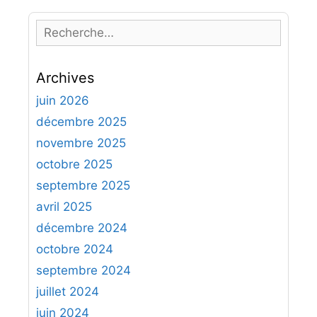
R
e
c
Archives
h
e
juin 2026
r
décembre 2025
c
novembre 2025
h
octobre 2025
e
septembre 2025
r
avril 2025
:
décembre 2024
octobre 2024
septembre 2024
juillet 2024
juin 2024