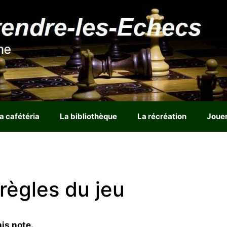
a cafétéria
La bibliothèque
La récréation
Joue
 règles du jeu
is note.