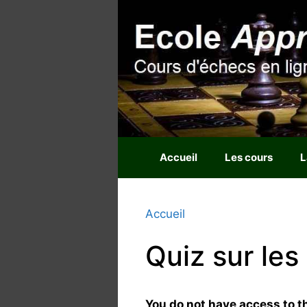
Aller
au
contenu
Accueil
Les cours
L
Accueil
Quiz sur les
You do not have access to th