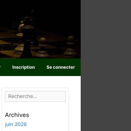
r
Inscription
Se connecter
R
e
c
Archives
h
e
juin 2026