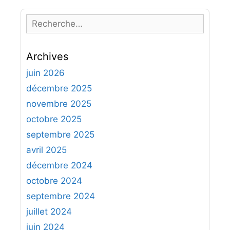
R
e
c
Archives
h
e
juin 2026
r
décembre 2025
c
novembre 2025
h
octobre 2025
e
septembre 2025
r
avril 2025
:
décembre 2024
octobre 2024
septembre 2024
juillet 2024
juin 2024