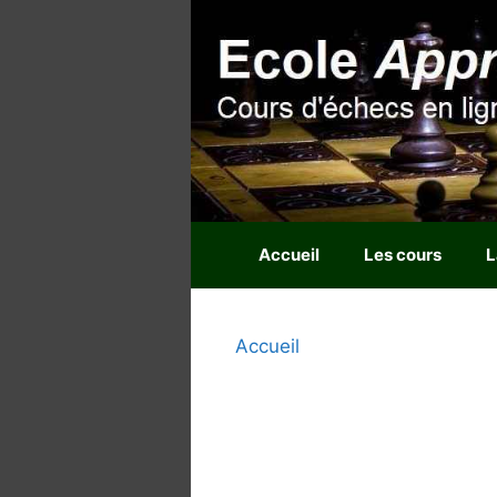
Aller
au
contenu
Accueil
Les cours
L
Accueil