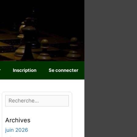
r
Inscription
Se connecter
R
e
c
Archives
h
e
juin 2026